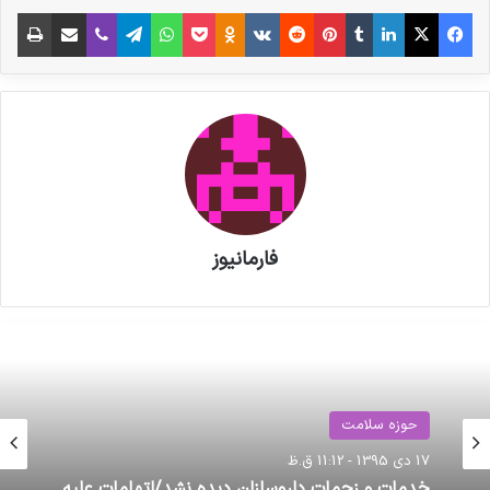
فیس بوک
X
لینکدین
‫تامبلر
‫پین‌ترست
‫رددیت
‫VKontakte
‫Odnoklassniki
پاکت
واتس آپ
تلگرام
وایبر
اشتراک گذاری از طریق ایمیل
چاپ
فارمانیوز
حوزه سلامت
17 دی 1395 - 11:12 ق.ظ
خدمات و زحمات داروسازان ديده نشد/اتهامات علیه