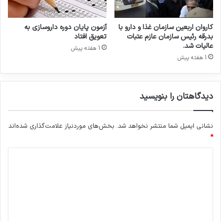
ی
و
ب
ب
ا
ر
کاروان اربعین سازمان غذا و دارو با
آزمون پایان دوره داروسازی به
ش
گ
بدرقه رئیس سازمان عازم عتبات
تعویق افتاد
د
ز
عالیات شد.
1 هفته پیش
ا
1 هفته پیش
ر
ش
د
دیدگاهتان را بنویسید
نشانی ایمیل شما منتشر نخواهد شد.
بخش‌های موردنیاز علامت‌گذاری شده‌اند
*
د
ی
د
گ
ا