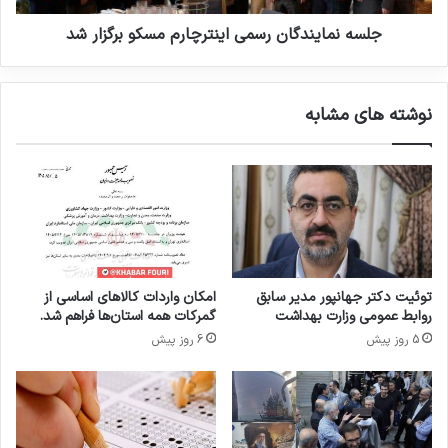
ه‌
ن
ه
د
جلسه نمایندگان رسمی اینترچارم مسکو برگزار شد
ا
گ
ب
ا
ا
ن
نوشته های مشابه
ی
ر
د
س
م
م
ط
ی
ا
ا
ب
ی
ق
ن
س
ت
ا
ر
توئیت دکتر جهانپور مدیر سابق
امکان واردات کالاهای اساسی از
م
چ
روابط عمومی وزارت بهداشت
گمرکات همه استان‌ها فراهم شد.
ا
ا
5 روز پیش
6 روز پیش
ن
ر
ه
م
ر
م
س
س
م
ک