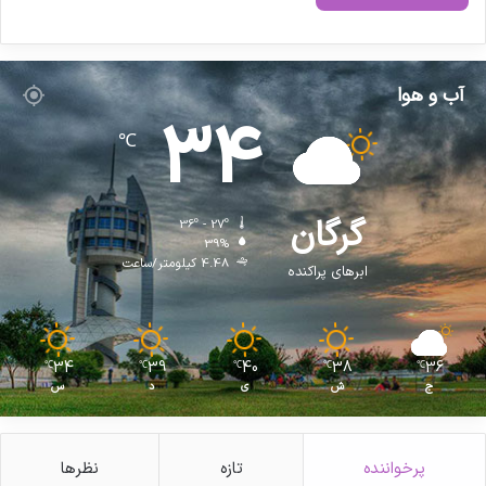
آب و هوا
34
℃
گرگان
36º - 27º
39%
4.48 کیلومتر/ساعت
ابرهای پراکنده
34
39
40
38
36
℃
℃
℃
℃
℃
ج
ش
ی
د
س
پرخواننده
تازه
نظرها