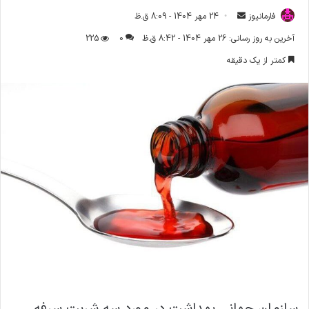
فارمانیوز
ا
24 مهر 1404 - 8:09 ق.ظ
ر
آخرین به روز رسانی: 26 مهر 1404 - 8:42 ق.ظ
0
225
س
کمتر از یک دقیقه
ا
ل
ا
ی
م
ی
ل
سازمان جهانی بهداشت در مورد سه شربت سرفه