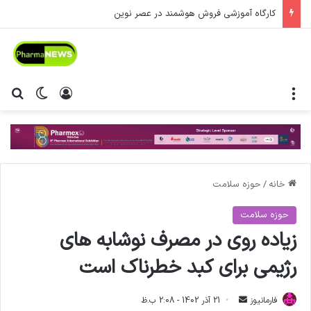
کارگاه آموزشی فروش هوشمند در عصر نوین
منو
ورود
تغییر پ
جس
خانه
/
حوزه سلامت
حوزه سلامت
زیاده روی در مصرف نوشابه های
رژیمی برای کبد خطرناک است
فارمانیوز
ا
21 آذر 1402 - 2:08 ب.ظ