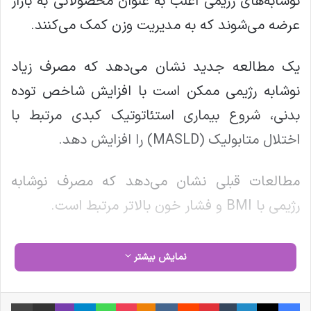
نوشابه‌های رژیمی اغلب به عنوان محصولاتی به بازار
عرضه می‌شوند که به مدیریت وزن کمک می‌کنند.
یک مطالعه جدید نشان می‌دهد که مصرف زیاد
نوشابه رژیمی ممکن است با افزایش شاخص توده
بدنی، شروع بیماری استئاتوتیک کبدی مرتبط با
اختلال متابولیک (MASLD) را افزایش دهد.
مطالعات قبلی نشان می‌دهد که مصرف نوشابه
رژیمی با BMI و فشار خون بالاتر مرتبط است.
متخصصان سلامت موافقند که نوشابه‌های رژیمی
نمایش بیشتر
ممکن است باعث افزایش وزن و بیماری کبد شود.
فیس بوک
X
لینکدین
‫تامبلر
‫پین‌ترست
‫رددیت
‫VKontakte
‫Odnoklassniki
پاکت
واتس آپ
تلگرام
وایبر
اشتراک گذاری از طریق ایمیل
چاپ