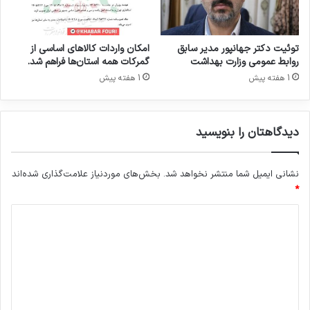
ز
گوارش و سیستم عصبی مرکزی است. شیرین
ش
کننده‌های مصنوعی در نوشابه‌های رژیمی می‌توانند بر
ک
ی
توئیت دکتر جهانپور مدیر سابق
امکان واردات کالاهای اساسی از
ترکیب میکروبی روده تأثیر بگذارند که به نوبه خود
ب
روابط عمومی وزارت بهداشت
گمرکات همه استان‌ها فراهم شد.
ه
می‌تواند بر این محور تأثیر بگذارد. این شرایط
1 هفته پیش
1 هفته پیش
م
می‌تواند بر فرآیندهای متابولیک تأثیر گذاشته و به
ر
ا
طور بالقوه به بروز مشکلات مرتبط با کبد منجر شود.
دیدگاهتان را بنویسید
ج
ع
ق
نشانی ایمیل شما منتشر نخواهد شد.
بخش‌های موردنیاز علامت‌گذاری شده‌اند
ض
کپی لینک
*
ا
ی
د
ی
ی
د
گ
ا