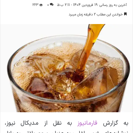
ر
آخرین به روز رسانی: 19 فروردین 1404 - 2:11 ب.ظ
0
223
س
خواندن این مطلب 2 دقیقه زمان میبرد
ا
ل
ا
ی
م
ی
ل
به گزارش
فارمانیوز
به نقل از مدیکال نیوز،