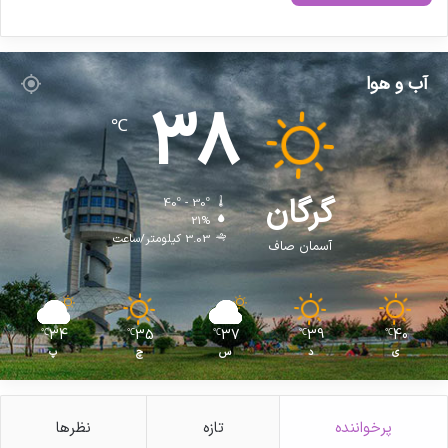
آب و هوا
38
℃
گرگان
40º - 30º
21%
3.03 کیلومتر/ساعت
آسمان صاف
34
35
37
39
40
℃
℃
℃
℃
℃
ی
د
س
چ
پ
پرخواننده
تازه
نظرها