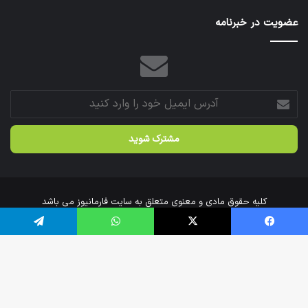
عتبات
عضویت در خبرنامه
عالیات
شد.
آدرس
ایمیل
خود
را
وارد
کنید
کلیه حقوق مادی و معنوی متعلق به سایت فارمانیوز می باشد
خانه
درباره‌ی ما
ارتباط با ما
فیس بوک
X
واتس آپ
تلگرام
اینستاگرام
تلگرام
دک