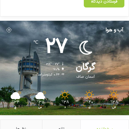
آب و هوا
27
℃
گرگان
38º - 27º
70%
0.66 کیلومتر/ساعت
آسمان صاف
34
35
38
40
38
℃
℃
℃
℃
℃
ش
ی
د
س
چ