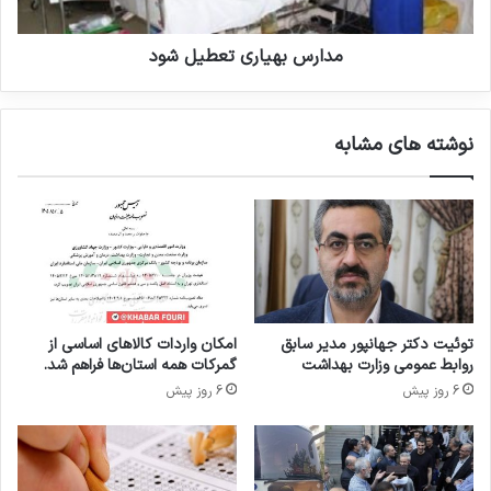
»
ی
د
ا
ر
ر
مدارس بهیاری تعطیل شود
ف
ی
ر
ت
و
ع
نوشته های مشابه
ش
ط
«
ی
ا
ل
ی
ش
ن
و
ت
د
ر
ن
ت
توئیت دکتر جهانپور مدیر سابق
امکان واردات کالاهای اساسی از
ی
روابط عمومی وزارت بهداشت
گمرکات همه استان‌ها فراهم شد.
»
6 روز پیش
6 روز پیش
د
ا
ر
و