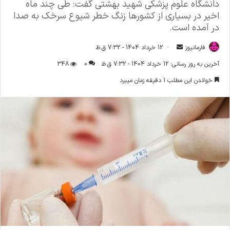
دانشگاه علوم پزشکی شهید بهشتی گفت: طی چند ماه
اخیر در بسیاری از کشورها زنگ خطر شیوع سرخک به صدا
در آمده است.
فارمانیوز
ا
12 خرداد 1404 - 7:32 ق.ظ
ر
آخرین به روز رسانی: 12 خرداد 1404 - 7:32 ق.ظ
0
348
س
خواندن این مطلب 1 دقیقه زمان میبرد
ا
ل
ا
ی
م
ی
ل