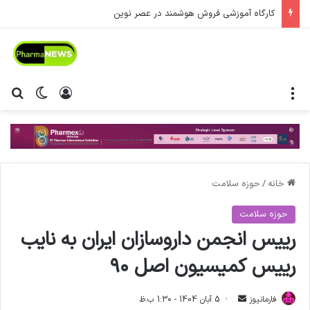
کارگاه آموزشی فروش هوشمند در عصر نوین
منو
ورود
تغییر پ
جس
خانه
/
حوزه سلامت
حوزه سلامت
رییس انجمن داروسازان ایران به نایب
رییس کمیسیون اصل ۹۰
فارمانیوز
ا
5 آبان 1404 - 1:30 ب.ظ