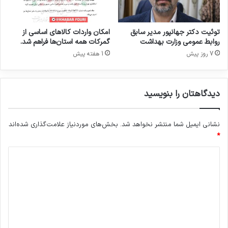
ش
د
ک
ه‌
ی
ه
توئیت دکتر جهانپور مدیر سابق
امکان واردات کالاهای اساسی از
ا
روابط عمومی وزارت بهداشت
گمرکات همه استان‌ها فراهم شد.
ی
7 روز پیش
1 هفته پیش
ب
ه
د
دیدگاهتان را بنویسید
ا
ش
ت
نشانی ایمیل شما منتشر نخواهد شد.
بخش‌های موردنیاز علامت‌گذاری شده‌اند
ی
*
،
ص
د
ن
ع
ی
ت
د
ی
گ
و
آ
ا
ر