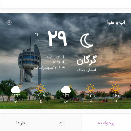
ی
ه
ا
ی
آب و هوا
ا
29
س
℃
ت
ا
ن
ت
گرگان
40º - 29º
ه
43%
2.19 کیلومتر/ساعت
ر
آسمان صاف
ا
ن
33
34
36
39
40
℃
℃
℃
℃
℃
ی
د
س
چ
پ
پرخواننده
تازه
نظرها