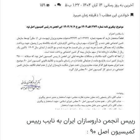
ر
آخرین به روز رسانی: 14 آبان 1404 - 1:32 ب.ظ
0
159
س
خواندن این مطلب 1 دقیقه زمان میبرد
ا
ل
ا
ی
م
ی
ل
رییس انجمن داروسازان ایران به نایب رییس
کمیسیون اصل ۹۰ :