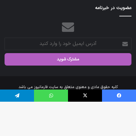
عضویت در خبرنامه
آدرس
ایمیل
خود
را
وارد
کنید
کلیه حقوق مادی و معنوی متعلق به سایت فارمانیوز می باشد
خانه
درباره‌ی ما
ارتباط با ما
فیس بوک
X
واتس آپ
تلگرام
اینستاگرام
تلگرام
دک