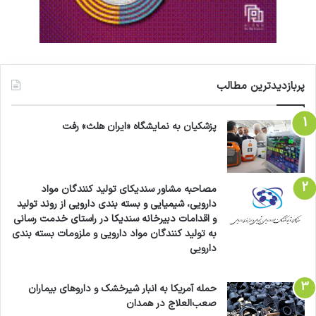
یافته و منجر به بروز سنگ کلیه شود. به همین دلیل،
پزشکان مصرف متعادل و همراه با مایعات فراوان را
توصیه می‌کنند.
پربازدیدترین مطالب
ریواس گیاهی است که تنها در مدت کوتاهی از سال
پزشکیان به نمایشگاه «ایران هلث» رفت
در دسترس است، اما در همین فرصت کم، می‌تواند
به بخشی مؤثر از تغذیه سالم تبدیل شود. چه آن را
در قالب غذا مصرف کنید، چه به صورت مربا یا حتی
مصاحبه مشاور سندیکای تولید کنندگان مواد
دارویی، شیمیایی و بسته بندی دارویی از روند تولید
نوشیدنی، ریواس می‌تواند به تقویت سیستم ایمنی،
و اقدامات دبیرخانه سندیکا در راستای خدمت رسانی
پاکسازی بدن و کاهش التهاب کمک کند. کافی‌ست
به تولید کنندگان مواد دارویی و ملزومات بسته بندی
دارویی
آن را به موقع، به اندازه و آگاهانه استفاده کنید.
حمله آمریکا به انبار شیرخشک و داروهای بیماران
صعب‌العلاج در همدان
بیماری های غیرواگیر،
تغذیه،
فشارخون،