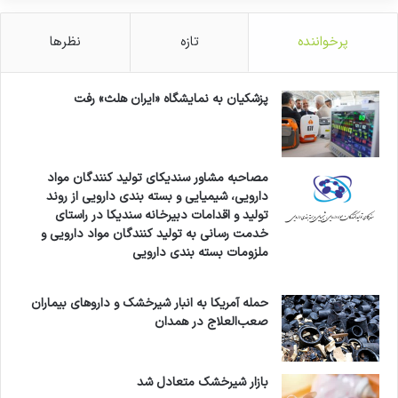
مناسب برای گیاه‌خواران و رژیم‌های پاک‌سازی
پرخواننده
تازه
نظرها
ریواس یکی از انتخاب‌های محبوب در رژیم‌های
پزشکیان به نمایشگاه «ایران هلث» رفت
گیاه‌خواری، خام‌گیاه‌خواری و رژیم‌های سم‌زدا است.
خاصیت ادرارآور طبیعی، عملکرد کبد و کلیه‌ها را
مصاحبه مشاور سندیکای تولید کنندگان مواد
بهبود می‌دهد و از تجمع سموم در بدن جلوگیری
دارویی، شیمیایی و بسته بندی دارویی از روند
می‌کند. همچنین به دلیل کالری بسیار پایین و فیبر
تولید و اقدامات دبیرخانه سندیکا در راستای
خدمت رسانی به تولید کنندگان مواد دارویی و
بالا، در برنامه‌های کاهش وزن نیز جایگاه ویژه‌ای
ملزومات بسته بندی دارویی
دارد.
حمله آمریکا به انبار شیرخشک و داروهای بیماران
صعب‌العلاج در همدان
بازار شیرخشک متعادل شد