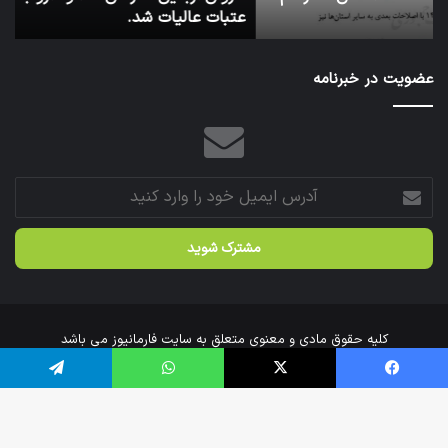
عتبات عالیات شد.
آ
سازمان
عازم
عتبات
عضویت در خبرنامه
عالیات
شد.
آدرس
ایمیل
خود
را
وارد
کنید
کلیه حقوق مادی و معنوی متعلق به سایت فارمانیوز می باشد
خانه
درباره‌ی ما
ارتباط با ما
فیس بوک
X
واتس آپ
تلگرام
اینستاگرام
تلگرام