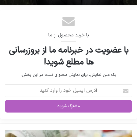
ردپای بانک مرکزی در مرگ و میر بیماران
فعالیت سازمان غذا و دارو با حداقل ۵۰ درصد
حضور کارکنان
با خرید محصول از ما
با عضویت در خبرنامه ما از بروزرسانی
ها مطلع شوید!
یک متن نمایش، برای نمایش محتوای تست در این بخش.
آ
د
ر
س
ا
ی
م
ی
ع