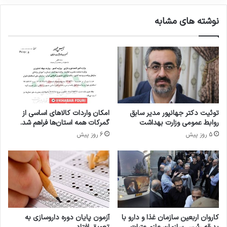
و
ر
ی
ن
نوشته های مشابه
ا
ت
ر
ی
م
ح
ص
و
ل
ا
ت
توئیت دکتر جهانپور مدیر سابق
امکان واردات کالاهای اساسی از
آ
روابط عمومی وزارت بهداشت
گمرکات همه استان‌ها فراهم شد.
ر
5 روز پیش
6 روز پیش
ا
ی
ش
ی
و
ب
ه
د
کاروان اربعین سازمان غذا و دارو با
آزمون پایان دوره داروسازی به
ا