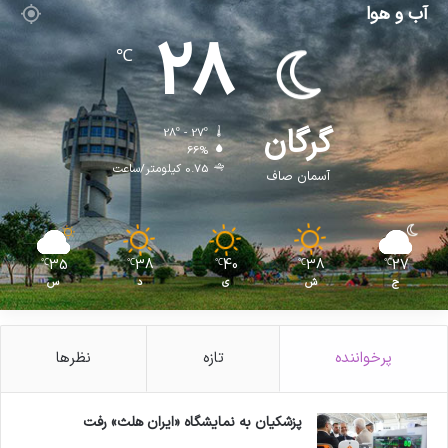
آب و هوا
28
℃
گرگان
28º - 27º
66%
0.75 کیلومتر/ساعت
آسمان صاف
35
38
40
38
27
℃
℃
℃
℃
℃
ج
ش
ی
د
س
پرخواننده
تازه
نظرها
پزشکیان به نمایشگاه «ایران هلث» رفت