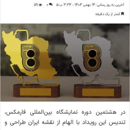
ر
آخرین به روز رسانی: 14 بهمن 1404 - 3:34 ب.ظ
0
59
س
کمتر از یک دقیقه
ا
ل
ا
ی
م
ی
ل
در هشتمین دوره نمایشگاه بین‌المللی فارمکس،
تندیس این رویداد با الهام از نقشه ایران طراحی و