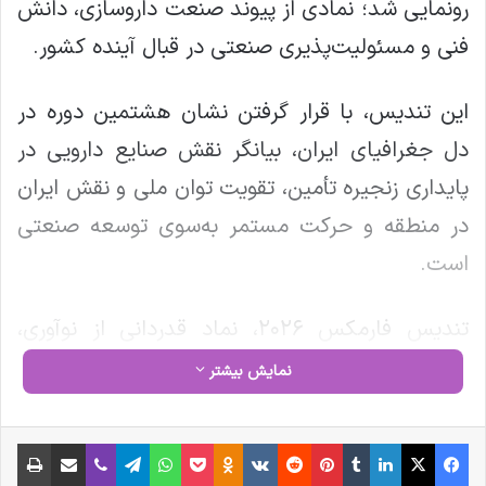
رونمایی شد؛ نمادی از پیوند صنعت داروسازی، دانش
فنی و مسئولیت‌پذیری صنعتی در قبال آینده کشور.
این تندیس، با قرار گرفتن نشان هشتمین دوره در
دل جغرافیای ایران، بیانگر نقش صنایع دارویی در
پایداری زنجیره تأمین، تقویت توان ملی و نقش ایران
در منطقه و حرکت مستمر به‌سوی توسعه صنعتی
است.
تندیس فارمکس ۲۰۲۶، نماد قدردانی از نوآوری،
تلاش حرفه‌ای و همراهی فعالان صنعت داروسازی
نمایش بیشتر
ایران در مسیری مشترک و رو به آینده خواهد بود.
فیس بوک
X
لینکدین
‫تامبلر
‫پین‌ترست
‫رددیت
‫VKontakte
‫Odnoklassniki
پاکت
واتس آپ
تلگرام
وایبر
اشتراک گذاری از طریق ایمیل
چاپ
نوشته های مشابه