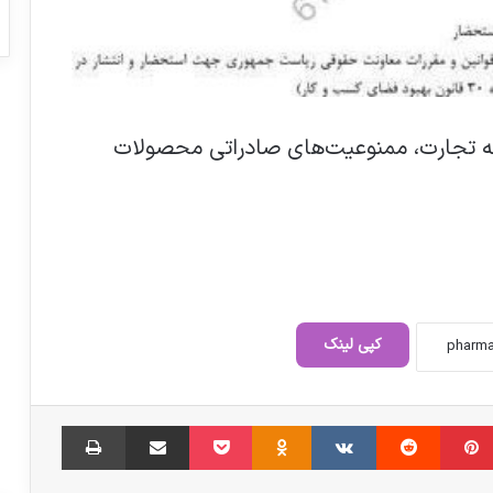
 سازمان توسعه تجارت، ممنوعیت‌های صادراتی محصولات
پیشنهادهای بخش خصوصی درباره موضوع
رفاه و سلامت در لایحه بودجه ۱۴۰۲
کپی لینک
بیماران کلیوی مراقب گرمای تابستان باشند
‫پین‌ترست
‫رددیت
‫VKontakte
‫Odnoklassniki
پاکت
اشتراک گذاری از طریق ایمیل
چاپ
حجم مطالبات داروخانه ها به ۵۰ همت رسید