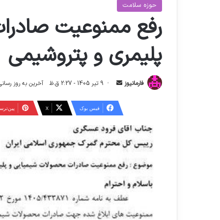
حوزه سلامت
‌رفع ممنوعیت صادرا
پلیمری و پتروشیمی
ا
فارمانیوز
9 تیر 1405 - 2:27 ق.ظ
آخرین به روز رسانی: 17 تیر 1405 - 2:31
ر
س
فیس بوک
X
‫پین‌تر
ا
ل
ا
ی
م
ی
ل