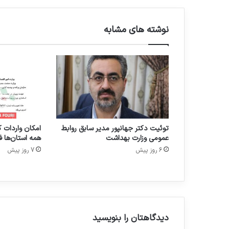
ر
ن
د
نوشته های مشابه
خ
ا
ر
ج
ی
؛
آ
ی
ا
توئیت دکتر جهانپور مدیر سابق روابط
امکان واردات ک
ن
عمومی وزارت بهداشت
همه استان‌ها ف
م
6 روز پیش
7 روز پیش
و
ن
ه‌
ه
ا
ی
د
دیدگاهتان را بنویسید
ا