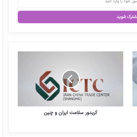
حجم مطالبات داروخانه ها به ۵۰ همت رسید
برنامه های آموزشی Pre Pharmex 2026
اعلام شد
ک
ر
ی
د
و
ر
س
ل
ا
م
کریدور سلامت ایران و چین
ت
ا
ی