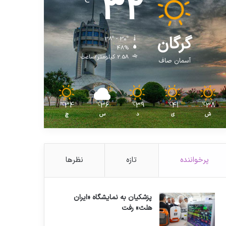
32
℃
گرگان
38º - 30º
48%
2.58 کیلومتر/ساعت
آسمان صاف
34
36
39
41
38
℃
℃
℃
℃
℃
ش
ی
د
س
چ
پرخواننده
تازه
نظرها
پزشکیان به نمایشگاه «ایران
هلث» رفت