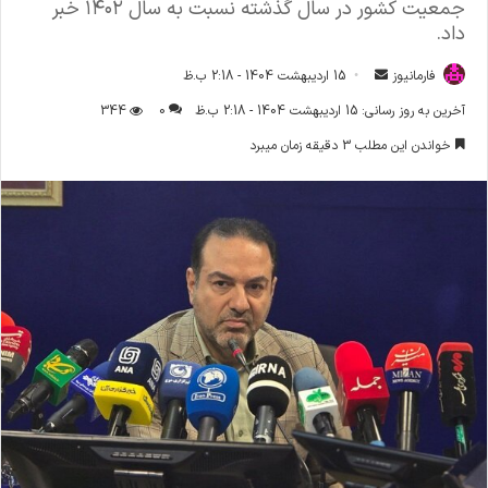
جمعیت کشور در سال گذشته نسبت به سال ۱۴۰۲ خبر
داد.
فارمانیوز
ا
15 اردیبهشت 1404 - 2:18 ب.ظ
ر
آخرین به روز رسانی: 15 اردیبهشت 1404 - 2:18 ب.ظ
0
344
س
خواندن این مطلب 3 دقیقه زمان میبرد
ا
ل
ا
ی
م
ی
ل