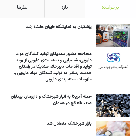
بودجه ۵ میلیارد و ۹۰۰ میلیون تومانی در سال ۱۴۰۳
پرخواننده
تازه
نظرها
برای مسائل پژوهشی در حوزه جوانی جمعیت
تخصیص داده شده است.
پزشکیان به نمایشگاه «ایران هلث» رفت
معاون بهداشت وزارت بهداشت با بیان اینکه هفته
ملی جمعیت از ۲۴ اردیبهشت آغاز می‌شود، افزود:
مصاحبه مشاور سندیکای تولید کنندگان مواد
دارویی، شیمیایی و بسته بندی دارویی از روند
شعار «پدر، مادر، حس خوب زندگی و سبک زندگی
تولید و اقدامات دبیرخانه سندیکا در راستای
ایرانی‌اسلامی» برای نخستین روز هفته ملی جمعیت
خدمت رسانی به تولید کنندگان مواد دارویی و
ملزومات بسته بندی دارویی
انتخاب شده است. شعار روزهای دوم و سوم هفته
جمعیت به ترتیب «ارتقا کرامت مادری، منشأ اکسیر
حمله آمریکا به انبار شیرخشک و داروهای بیماران
صعب‌العلاج در همدان
جوانی» و «رسانه‌های دوستدار خانواده و جوانی
جمعیت» است.
بازار شیرخشک متعادل شد
وی درباره سایر شعارهای هفته ملی جمعیت، اظهار