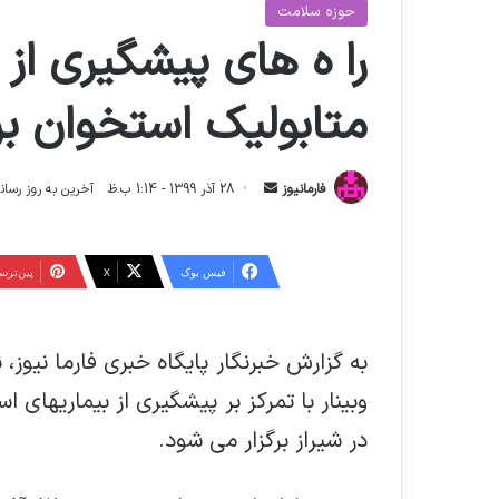
حوزه سلامت
را ه های پیشگیری از 
متابوليك استخوان بر
ا
فارمانیوز
28 آذر 1399 - 1:14 ب.ظ
آخرین به روز رسانی: 26 اردیبهشت 1404 - 5
ر
س
ا
فیس بوک
X
‫پین‌تر
ل
ا
ی
به گزارش خبرنگار پایگاه خبری فارما نیوز
م
ی
ل
در شیراز برگزار می شود.