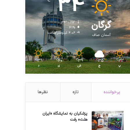
34
℃
گرگان
34º - 25º
41%
4.06 کیلومتر/ساعت
آسمان صاف
39
40
39
35
32
℃
℃
℃
℃
℃
پ
ج
ش
ی
د
پرخواننده
تازه
نظرها
پزشکیان به نمایشگاه «ایران
هلث» رفت