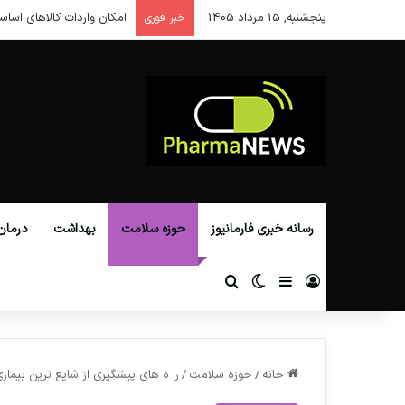
پنجشنبه, 15 مرداد 1405
امکان واردات کالاهای اساس
خبر فوری
رسانه خبری فارمانیوز
حوزه سلامت
بهداشت
درمان
ورود
سایدبار
تغییر پوسته
جستجو برای
خانه
/
حوزه سلامت
/
را ه های پیشگیری از شايع ترين بيمار