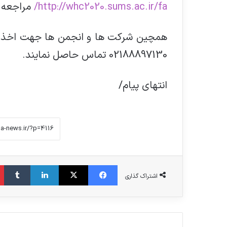
http://whc2020.sums.ac.ir/fa/
مراجعه ن
همچین شرکت ها و انجمن ها جهت اخذ غر
02188897130 تماس حاصل نمایند.
انتهای پیام/
فیس بوک
X
لینکدین
‫تامبلر
اشتراک گذاری