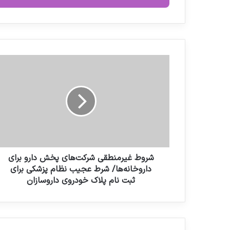
ا
ی
م
ی
ل
ش
خ
ر
و
و
د
ط
ر
غ
ا
ی
و
ر
ا
م
ر
ن
د
ط
شروط غیرمنطقی شرکت‌های پخش دارو برای
ک
ق
داروخانه‌ها/ شرط عجیب نظام پزشکی برای
ن
ی
ثبت نام پلاک خودروی داروسازان
ی
ش
د
ر
ک
ت‌