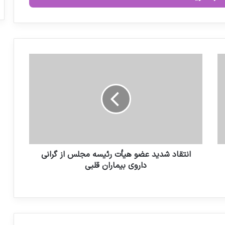
توافق‌نامه به ۱۸ هزار داروخانه
مهاجرت پرستاران به مرز بحران رسیده است
ا
ن
یک سوم بیماران از تهیه دارو منصرف می
ت
شوند
ق
ا
د
ش
د
ی
د
انتقاد شدید عضو هیأت رئیسه مجلس از گرانی
ع
داروی بیماران قلبی
ض
و
ه
ی
أ