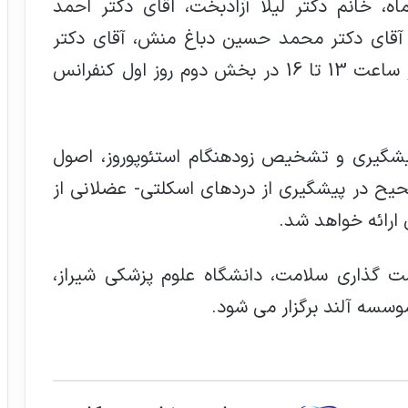
اول این وبینار در مورخه 12 آذرماه، خانم دکتر لیلا آزادبخت، اقای دکتر احمد
 و آقای دکتر محمد حسین دباغ منش، آقای دکتر
سید وحید مجاب و دکتر فهیمه کمالی از ساعت 13 تا 16 در بخش دوم روز اول کنفرانس
پیشگیری و تشخیص زودهنگام استئوپوروز، اصول
یح در پیشگیری از دردهای اسکلتی- عضلانی از
ارائه خواهد شد.
 گذاری سلامت، دانشگاه علوم پزشکی شیراز،
سسه آلند برگزار می شود.