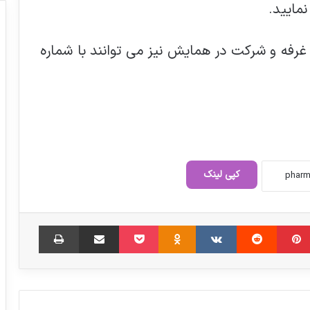
مایید.
فه و شرکت در همایش نیز می توانند با شماره
کپی لینک
تازه‌ترین جزئیات اجرای طرح دارورسان
‫پین‌ترست
‫رددیت
‫VKontakte
‫Odnoklassniki
پاکت
اشتراک گذاری از طریق ایمیل
چاپ
تأکید بر حاکمیت قوانین سلامت و ابلاغ
توافق‌نامه به ۱۸ هزار داروخانه