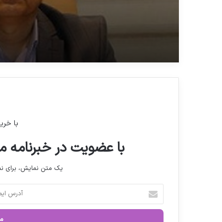
تأکید بر حاکمیت قوانین س
ابلاغ توافق‌نامه به ۱۸ هزار داروخانه
با خری
با عضویت در خبرنامه ما
یک متن نمایش، برای 
آ
د
ر
س