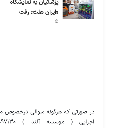
پزشکیان به نمایشگاه
«ایران هلث» رفت
در صورتی که هرگونه سوالی درخصوص مقالا
اجرایی ( موسسه آلند ) 02188897130 تماس و یا به آدرس اینترنتی