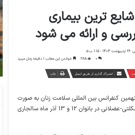
شايع ترين بيماري
رسی و ارائه می شود
1:1 ب.ظ
0
285
خواندن این مطلب 1 دقیقه زمان میبرد
ست
اشتراک گذاری از طریق ایمیل
چاپ
، نهمین کنفرانس بين المللي سلامت زنان به صورت
وبینار با تمرکز بر پیشگیری از بیماریهای اسکلتی-عضلانی در بانوان 12 و 13 آذر ماه سالجاری