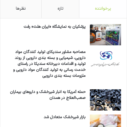
که در تقسیم سلولی نقش دارد و میزان بالای آن با
پرخواننده
تازه
نظرها
بیماری سرطان مرتبط است. این ماده همچنین برای
توانایی‌اش در مهار رشد تومور مورد بررسی قرار گرفته
پزشکیان به نمایشگاه «ایران هلث» رفت
است.
مصاحبه مشاور سندیکای تولید کنندگان مواد
تخمه هندوانه حاوی میزان زیادی منیزیم است که به
دارویی، شیمیایی و بسته بندی دارویی از روند
پاک‌سازی روده و پوست کمک می‌کند. این ماده
تولید و اقدامات دبیرخانه سندیکا در راستای
خدمت رسانی به تولید کنندگان مواد دارویی و
همچنین برای درمان جوش مفید است. منیزیم از
ملزومات بسته بندی دارویی
ریزش مو جلوگیری می‌کند و رشد مو را هم تحریک
حمله آمریکا به انبار شیرخشک و داروهای بیماران
می‌کند.
صعب‌العلاج در همدان
میوه‌ای کم‌کالری مناسب برای رژیم‌های لاغری
بازار شیرخشک متعادل شد