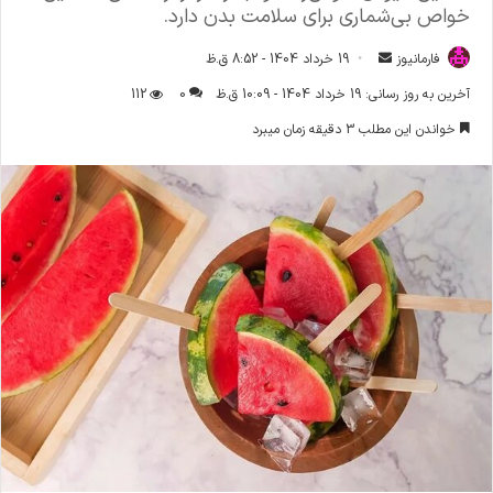
خواص بی‌شماری برای سلامت بدن دارد.
فارمانیوز
ا
19 خرداد 1404 - 8:52 ق.ظ
ر
آخرین به روز رسانی: 19 خرداد 1404 - 10:09 ق.ظ
0
112
س
خواندن این مطلب 3 دقیقه زمان میبرد
ا
ل
ا
ی
م
ی
ل