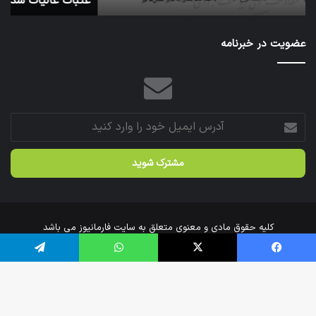
عتبات عالیات شد.
آ
سازمان
عازم
عتبات
عضویت در خبرنامه
عالیات
شد.
آدرس
ایمیل
خود
را
وارد
کنید
کلیه حقوق مادی و معنوی متعلق به سایت فارمانیوز می باشد
خانه
درباره‌ی ما
ارتباط با ما
فیس بوک
X
واتس آپ
تلگرام
اینستاگرام
تلگرام