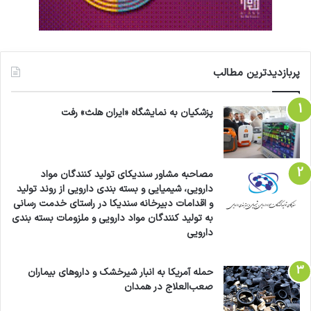
هندوانه با وجود طعم شیرین، از میوه‌های کم‌کالری
به شمار می‌رود. هر ۱۰۰ گرم از این میوه تنها حدود
۳۰ کالری دارد. این ویژگی، آن را به انتخابی مناسب
برای افرادی تبدیل می‌کند که می‌خواهند در عین
پربازدیدترین مطالب
لذت بردن از یک میوه خوشمزه، مراقب وزن خود نیز
پزشکیان به نمایشگاه «ایران هلث» رفت
باشند.
نکاتی برای مصرف بهتر هندوانه
مصاحبه مشاور سندیکای تولید کنندگان مواد
دارویی، شیمیایی و بسته بندی دارویی از روند تولید
و اقدامات دبیرخانه سندیکا در راستای خدمت رسانی
خنک میل کنید؛ برای افزایش حس تازگی، بهتر است
به تولید کنندگان مواد دارویی و ملزومات بسته بندی
هندوانه را خنک مصرف کنید و بهتر است تازه باشد؛
دارویی
پس از برش دادن هندوانه، آن را طی چند روز مصرف
حمله آمریکا به انبار شیرخشک و داروهای بیماران
کنید تا ویتامین‌ها و مواد مغذی آن حفظ شوند.
صعب‌العلاج در همدان