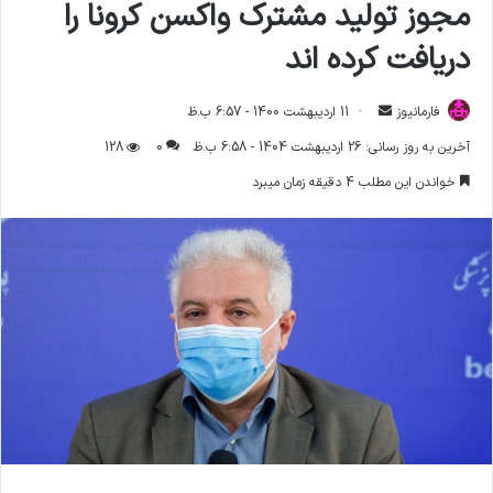
مجوز تولید مشترک واکسن کرونا را
دریافت کرده اند
فارمانیوز
ا
11 اردیبهشت 1400 - 6:57 ب.ظ
ر
آخرین به روز رسانی: 26 اردیبهشت 1404 - 6:58 ب.ظ
0
128
س
خواندن این مطلب 4 دقیقه زمان میبرد
ا
ل
ا
ی
م
ی
ل