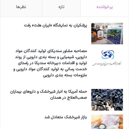
پولی از مردم دریافت شود و تمامی واکسن‌های
پرخواننده
تازه
نظرها
وارداتی در اختیار وزارت بهداشت قرار می‌گیرد، گفت:
در زمینه تولید واکسن نیز چهار شرکت موفق به
پزشکیان به نمایشگاه «ایران هلث» رفت
دریافت مجوز انجام مطالعات بالینی شده اند و دو
شرکت هم مجوز تولید مشترک را دریافت کرده اند.
مصاحبه مشاور سندیکای تولید کنندگان مواد
دارویی، شیمیایی و بسته بندی دارویی از روند
وی تصریح کرد: ما از بحث واردات و تامین نیازها در
تولید و اقدامات دبیرخانه سندیکا در راستای
زمان‌های کوتاه غافل نبوده ایم، اما تکیه اصلی ما بر
خدمت رسانی به تولید کنندگان مواد دارویی و
ملزومات بسته بندی دارویی
واکسن تولید داخل است.
حمله آمریکا به انبار شیرخشک و داروهای بیماران
وی یادآور شد: در زمینه تولید داروهای مقابله با کرونا
صعب‌العلاج در همدان
هم توانستیم همه این داروها را در کمتر از سه ماه
در داخل کشور تولید کنیم زیرا می‌دانستیم که دنیا با
بازار شیرخشک متعادل شد
ما بازی خواهد کرد و تلاش می‌کند که مردم ما در