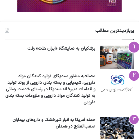
وی گفت: ما با کمپانی هندی بهارات تفاهمنامه ۲.۵
میلیون دوز واردات را داشتیم که پول ۵۰۰ هزار دوز
پربازدیدترین مطالب
نیز پرداخت شده بود اما پس از واردات ۲۵ هزار دوز،
دادستانی هند اجازه واردات بقیه آن را ندارد
پزشکیان به نمایشگاه «ایران هلث» رفت
،همچنین با روسیه دو میلیون دوز واکسن کرونا
قراردادبسته بودیم که کمتر وارد شد و ۶۰ میلیون دوز
مصاحبه مشاور سندیکای تولید کنندگان مواد
نیز تا پایان سال میلادی جاری قرار داد برای واردات
دارویی، شیمیایی و بسته بندی دارویی از روند تولید
و اقدامات دبیرخانه سندیکا در راستای خدمت رسانی
واکسن از روسیه بسته شده و نمی‌دانیم چه میزان
به تولید کنندگان مواد دارویی و ملزومات بسته بندی
قابل تحقق خواهد بود.
دارویی
حمله آمریکا به انبار شیرخشک و داروهای بیماران
انتهای پیام
صعب‌العلاج در همدان