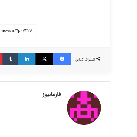
فیس بوک
X
لینکدین
‫تامبلر
اشتراک گذاری
فارمانیوز