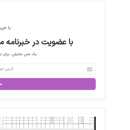
با خری
با عضویت در خبرنامه ما
یک متن نمایش، برای 
آ
د
ر
س
ا
ی
م
ی
ل
ب
خ
ر
و