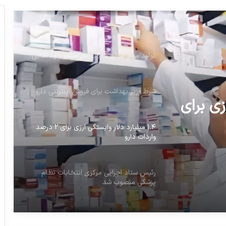
تولید مواد موثره دارویی در مسیر خودکفایی
شرط وزیر بهداشت برای فروش اینترنتی دارو
۱.۴ میلیارد دلار وابستگی ارزی برای ۲ درصد
واردات دارو
تخابات
رئیس ستاد اجرایی مرکزی انتخابات نظام
پزشکی منصوب شد
رزی برای
دبیر سندیکای تولید کنندگان مواد دارویی
خطاب به دلواپسان اختصاص ارز دولتی دارو:
بیش اظهاری و شرح وارداتتان را منتشر
خواهیم نمود