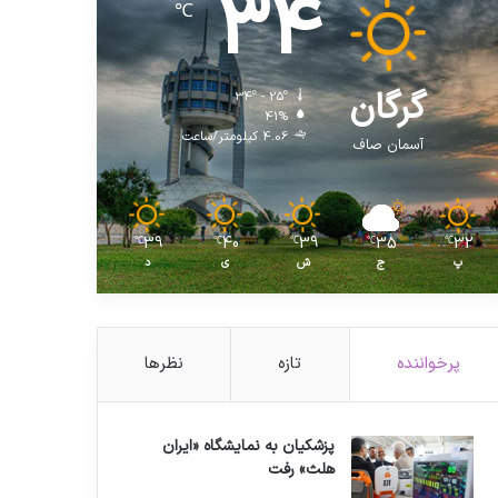
34
℃
گرگان
34º - 25º
41%
4.06 کیلومتر/ساعت
آسمان صاف
39
40
39
35
32
℃
℃
℃
℃
℃
پ
ج
ش
ی
د
پرخواننده
تازه
نظرها
پزشکیان به نمایشگاه «ایران
هلث» رفت