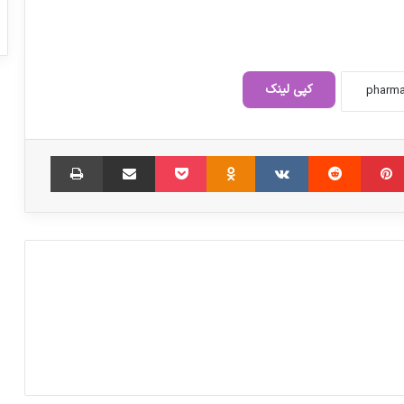
کپی لینک
۱.۴ میلیارد دلار وابستگی ارزی برای ۲ درصد
واردات دارو
‫پین‌ترست
‫رددیت
‫VKontakte
‫Odnoklassniki
پاکت
اشتراک گذاری از طریق ایمیل
چاپ
رئیس ستاد اجرایی مرکزی انتخابات نظام
پزشکی منصوب شد
دبیر سندیکای تولید کنندگان مواد دارویی
خطاب به دلواپسان اختصاص ارز دولتی دارو:
بیش اظهاری و شرح وارداتتان را منتشر
خواهیم نمود
آزمایشگاه مرجع سلامت جامعه را زیر ذره‌بین
دارد