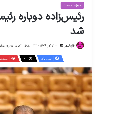
حوزه سلامت
رئیس‌زاده دوباره رئ
شد
ا
فارمانیوز
7 آذر 1404 - 11:32 ق.ظ
آخرین به روز رسانی: 8 آذر 1404 - :33
ر
س
فیس بوک
X
‫پین‌تر
ا
ل
ا
ی
م
ی
ل