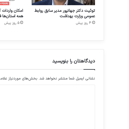
ی
توئیت دکتر جهانپور مدیر سابق روابط
امکان واردات ک
س
عمومی وزارت بهداشت
همه استان‌ها ف
ک
4 روز پیش
5 روز پیش
ک
ی
ف
ی
د
ر
ص
دیدگاهتان را بنویسید
ن
ا
ی
نشانی ایمیل شما منتشر نخواهد شد.
بخش‌های موردنیاز علامت
ع
د
د
ا
ی
ر
د
و
س
گ
ا
ا
ز