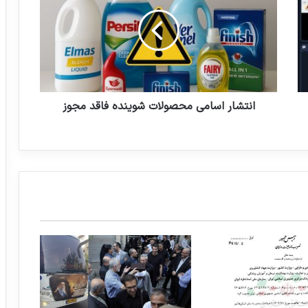
ت
بیش اظهاری و شرح وارداتتان را منتشر
خواهیم نمود
ش
ا
آزمایشگاه مرجع سلامت جامعه را زیر ذره‌بین
ر
دارد
ا
س
ا
م
انتشار اسامی محصولات شوینده فاقد مجوز
ی
م
ح
ص
و
ل
ا
ت
ش
و
ی
ن
د
ه