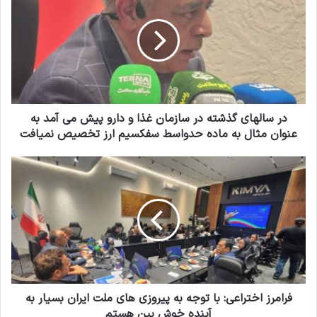
خ
س
و
ا
د
ل
ر
ه
ا
ا
و
ی
ا
گ
ر
ذ
در سالهای گذشته در سازمان غذا و دارو پیش می آمد به
د
ش
عنوان مثال به ماده حدواسط سفکسیم ارز تخصیص نمیافت
ک
ت
ن
ه
ف
ی
د
ر
د
ر
ا
س
م
ا
ر
ز
ز
م
ا
ا
خ
ن
ت
غ
ر
فرامرز اختراعی: با توجه به پیروزی های ملت ایران بسیار به
ذ
ا
آینده خوش بین هستم