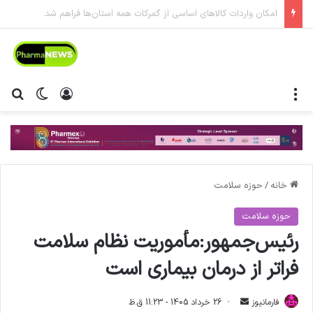
بزرگترین تجمع داروسازان ایران برگزار خواهد شد
منو
ورود
تغییر پ
جس
خانه
/
حوزه سلامت
حوزه سلامت
رئیس‌جمهور:مأموریت نظام سلامت
فراتر از درمان بیماری است
فارمانیوز
ا
26 خرداد 1405 - 11:23 ق.ظ