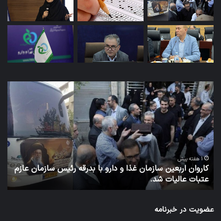
کاروان
آزم
اربعین
پای
سازمان
دور
غذا
دار
و
به
دارو
تعو
با
افتا
بدرقه
1 هفته پیش
کاروان اربعین سازمان غذا و دارو با بدرقه رئیس سازمان عازم
رئیس
عتبات عالیات شد.
آ
سازمان
عازم
عتبات
عضویت در خبرنامه
عالیات
شد.