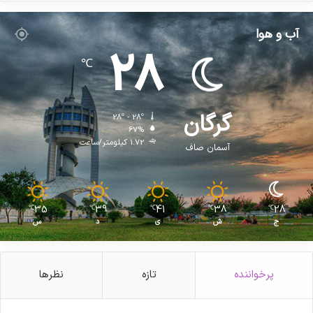
آب و هوا
28
℃
گرگان
28º - 28º
67%
1.72 کیلومتر/ساعت
آسمان صاف
35
39
41
38
28
℃
℃
℃
℃
℃
ج
ش
ی
د
س
پرخواننده
تازه
نظرها