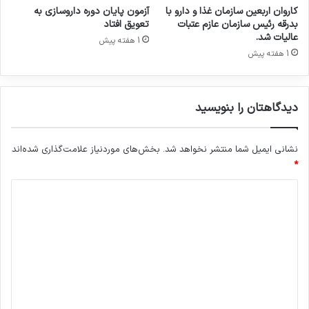
م
ل
کاروان اربعین سازمان غذا و دارو با
آزمون پایان دوره داروسازی به
ث
ت
بدرقه رئیس سازمان عازم عتبات
تعویق افتاد
ا
ا
عالیات شد.
1 هفته پیش
ل
ی
1 هفته پیش
ب
ر
ه
ا
م
ن
ا
دیدگاهتان را بنویسید
ب
د
س
ه
ی
ح
نشانی ایمیل شما منتشر نخواهد شد.
بخش‌های موردنیاز علامت‌گذاری شده‌اند
ا
د
ر
*
و
ب
د
ا
ه
س
آ
ی
ط
ی
د
س
ن
ف
د
گ
ک
ه
ا
س
خ
ه
ی
و
م
ش