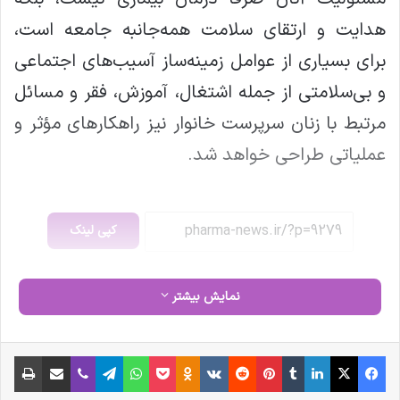
هدایت و ارتقای سلامت همه‌جانبه جامعه است،
برای بسیاری از عوامل زمینه‌ساز آسیب‌های اجتماعی
و بی‌سلامتی از جمله اشتغال، آموزش، فقر و مسائل
مرتبط با زنان سرپرست خانوار نیز راهکارهای مؤثر و
عملیاتی طراحی خواهد شد.
کپی لینک
نمایش بیشتر
فیس بوک
X
لینکدین
‫تامبلر
‫پین‌ترست
‫رددیت
‫VKontakte
‫Odnoklassniki
پاکت
واتس آپ
تلگرام
وایبر
اشتراک گذاری از طریق ایمیل
چاپ