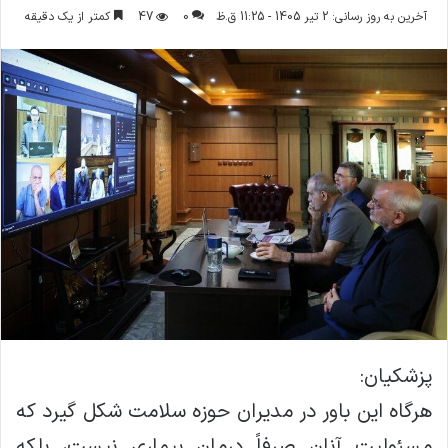
ر
آخرین به روز رسانی: 2 تیر 1405 - 11:25 ق.ظ
0
47
کمتر از یک دقیقه
س
ا
ل
ا
ی
م
ی
ل
پزشکیان:
هرگاه این باور در مدیران حوزه سلامت شکل گیرد که
مسئولیت آنان صرفاً درمان بیماری نیست، بلکه