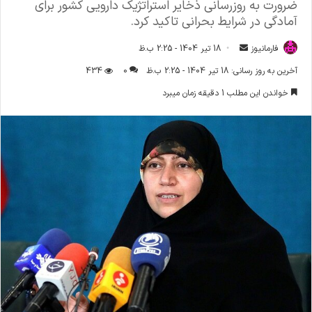
ضرورت به روزرسانی ذخایر استراتژیک دارویی کشور برای
آمادگی در شرایط بحرانی تاکید کرد.
فارمانیوز
ا
18 تیر 1404 - 2:25 ب.ظ
ر
آخرین به روز رسانی: 18 تیر 1404 - 2:25 ب.ظ
0
434
س
خواندن این مطلب 1 دقیقه زمان میبرد
ا
ل
ا
ی
م
ی
ل