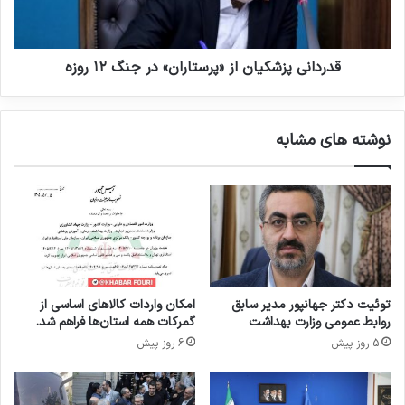
ل
ی
م
پ
ر
ز
گ‌
ش
قدردانی پزشکیان از «پرستاران» در جنگ ۱۲ روزه
و
ک
م
ی
ی
ا
نوشته های مشابه
ر
ن
د
ا
ر
ز
ک
«
ش
پ
و
ر
ر
س
ت
ا
توئیت دکتر جهانپور مدیر سابق
امکان واردات کالاهای اساسی از
ر
روابط عمومی وزارت بهداشت
گمرکات همه استان‌ها فراهم شد.
ا
5 روز پیش
6 روز پیش
ن
»
د