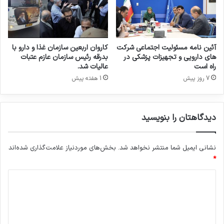
ر
ج
ن
گ
۱
آئین نامه مسئولیت اجتماعی شرکت
کاروان اربعین سازمان غذا و دارو با
۲
های دارویی و تجهیزات پزشکی در
بدرقه رئیس سازمان عازم عتبات
ر
راه است
عالیات شد.
و
7 روز پیش
1 هفته پیش
ز
ه
دیدگاهتان را بنویسید
نشانی ایمیل شما منتشر نخواهد شد.
بخش‌های موردنیاز علامت‌گذاری شده‌اند
*
د
ی
د
گ