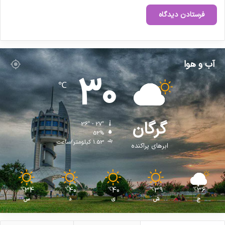
آب و هوا
30
℃
گرگان
36º - 27º
52%
1.53 کیلومتر/ساعت
ابرهای پراکنده
34
40
40
39
36
℃
℃
℃
℃
℃
ج
ش
ی
د
س