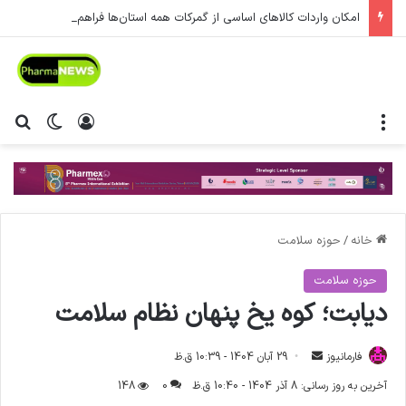
امکان واردات کالاهای اساسی از گمرکات همه استان‌ها فراهم شد.
منو
ورود
تغییر پ
جس
خانه
/
حوزه سلامت
حوزه سلامت
دیابت؛ کوه یخ پنهان نظام سلامت
فارمانیوز
ا
29 آبان 1404 - 10:39 ق.ظ
ر
آخرین به روز رسانی: 8 آذر 1404 - 10:40 ق.ظ
0
148
س