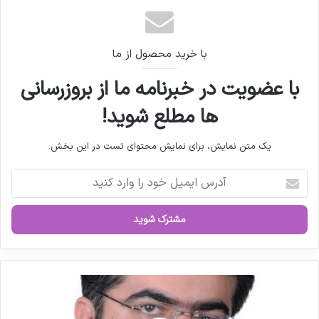
الزام به‌روزرسانی داروهای ذخایر راهبردی
با خرید محصول از ما
با عضویت در خبرنامه ما از بروزرسانی
ها مطلع شوید!
یک متن نمایش، برای نمایش محتوای تست در این بخش.
آ
د
ر
س
ا
ی
م
ی
م
ل
ص
خ
ا