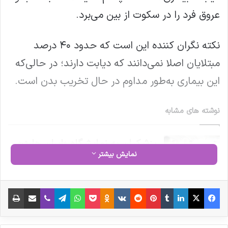
عروق فرد را در سکوت از بین می‌برد.
نکته نگران‌ کننده این است که حدود ۴۰ درصد
مبتلایان اصلا نمی‌دانند که دیابت دارند؛ در حالی‌که
این بیماری به‌طور مداوم در حال تخریب بدن است.
نوشته های مشابه
پزشکیان به نمایشگاه «ایران هلث»
نمایش بیشتر
رفت
مصاحبه مشاور سندیکای تولید
فیس بوک
X
لینکدین
‫تامبلر
‫پین‌ترست
‫رددیت
‫VKontakte
‫Odnoklassniki
پاکت
واتس آپ
تلگرام
وایبر
اشتراک گذاری از طریق ایمیل
چاپ
کنندگان مواد دارویی، شیمیایی و
بسته بندی دارویی از روند تولید و