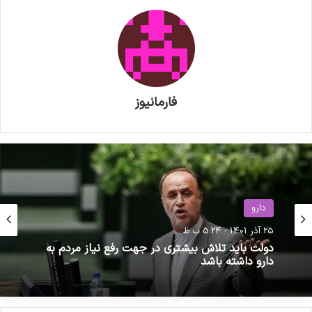
اقدامات دبیرخانه سندیکا در راستای
خدمت رسانی به تولید کنندگان مواد
دارویی و ملزومات بسته بندی دارویی
فارمانیوز
کپی لینک
دارو
25 آذر 1401 - 5:24 ب.ظ
دارو
دولت باید تلاش بیشتری در جهت رفع نیاز مردم به
دارو داشته باشد
1 تیر 1405 - 10:56 ق.ظ