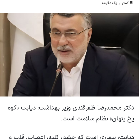
کمتر از یک دقیقه
ا
ل
ا
ی
م
ی
ل
دکتر محمدرضا ظفرقندی وزیر بهداشت: دیابت «کوه
یخ پنهان» نظام سلامت است.
دیابت، بیماری‌ است که چشم، کلیه، اعصاب، قلب و