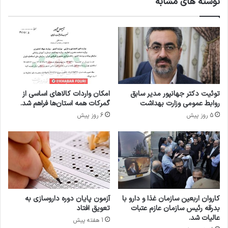
نوشته های مشابه
ی
ن
د
ر
د
ا
ر
و
ر
توئیت دکتر جهانپور مدیر سابق
امکان واردات کالاهای اساسی از
س
روابط عمومی وزارت بهداشت
گمرکات همه استان‌ها فراهم شد.
ا
5 روز پیش
6 روز پیش
ن
ی
کاروان اربعین سازمان غذا و دارو با
آزمون پایان دوره داروسازی به
بدرقه رئیس سازمان عازم عتبات
تعویق افتاد
عالیات شد.
1 هفته پیش