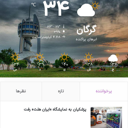
34
℃
گرگان
36º - 27º
39%
4.48 کیلومتر/ساعت
ابرهای پراکنده
34
39
40
38
36
℃
℃
℃
℃
℃
ج
ش
ی
د
س
پرخواننده
تازه
نظرها
پزشکیان به نمایشگاه «ایران هلث» رفت