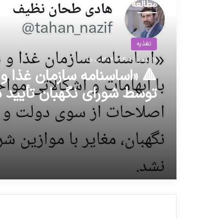
مطالعه بعدی
حوزه سلامت
31 شهریور 1401 - 10:53 ق.ظ
تغذیه
11 بهمن 1404 - 3:14 ب.ظ
بعد از حذف ارز ترجیحی
🔺 ‏«اساسنامه سازمان غذا و 
توسط شورای نگهبان تأیید 