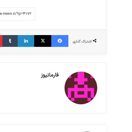
فیس بوک
X
لینکدین
‫تامبلر
اشتراک گذاری
فارمانیوز