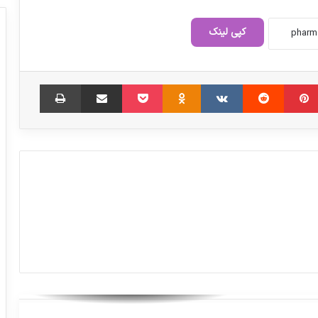
افزایش قیمت بیش از 1000 قلم کالا بعد از
حذف ارز ترجیحی
کپی لینک
افزایش قیمت غذای دانشجویی فعلا در
دستور کار نیست
‫پین‌ترست
‫رددیت
‫VKontakte
‫Odnoklassniki
پاکت
اشتراک گذاری از طریق ایمیل
چاپ
بازدید سرپرست اداره کل تجهیزات و ملزومات
پزشکی سازمان غذا و دارو از شرکت تولیدی
تجهیزات حوزه دیالیز
عدم پوشش بیمه‌ای ۱۰۰ قلم دارو به دلیل
کمبود اعتبارات
آثار منفی اجرای ناقص «دارویاری» در
بلندمدت / صرف‌نظر از پوشش بیمه‌ای
داروهای «OTC»