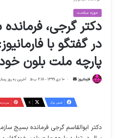
حوزه سلامت
دکتر گرجی، فرمانده 
در گفتگو با فارمانیوز:
پارچه ملت بلون خود
ا
فارمانیوز
10 دی 1399 - 2:18 ب.ظ
آخرین به روز رسانی: 26 اردیبهشت 1404 - 19
ر
س
ا
فیس بوک
X
‫پین‌تر
ل
ا
ی
دکتر ابوالقاسم گرجی فرمانده بسیج سازمان 
م