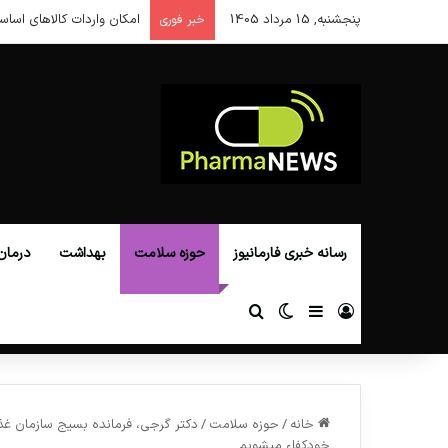
پنجشنبه, 15 مرداد 1405
امکان واردات کالاهای اساس
خبر فوری
رسانه خبری فارمانیوز
حوزه سلامت
بهداشت
درمان
ورود
سایدبار
تغییر پوسته
جستجو برای
خانه
/
حوزه سلامت
/
دکتر گرجی، فرمانده بسیج سازمان غذا و
خودکفاء میشویم