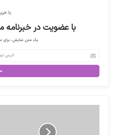
با خری
با عضویت در خبرنامه ما
یک متن نمایش، برای 
آ
د
ر
س
ا
ی
م
ی
ل
ع
خ
ر
و
ض
د
ه
ر
و
ا