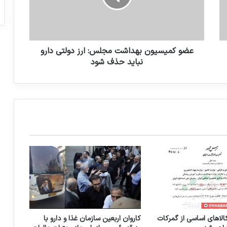
ی
س
ی
و
ن
عضو کمیسیون بهداشت مجلس: ارز دولتی دارو
ب
نباید حذف شود
ه
د
ا
ش
ت
م
ج
ل
س
:
ا
ر
ز
د
الاهای اساسی از گمرکات
کاروان اربعین سازمان غذا و دارو با
و