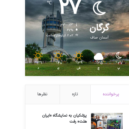
27
℃
گرگان
27º - 26º
67%
2.02 کیلومتر/ساعت
آسمان صاف
39
40
39
35
27
℃
℃
℃
℃
℃
پ
ج
ش
ی
د
پرخواننده
تازه
نظرها
پزشکیان به نمایشگاه «ایران
هلث» رفت