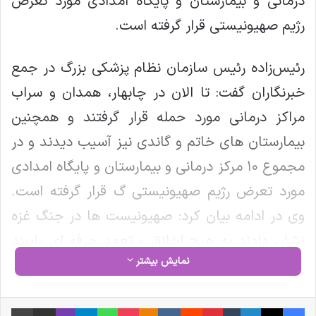
درمانی و بیمارستان و پایگاه امدادی مورد تعرض
رژیم صهیونیستی قرار گرفته است.
رئیس‌زاده رئیس سازمان نظام پزشکی بزرگ در جمع
خبرنگاران گفت: تا الان در چابهار، همدان و سراب
مراکز درمانی مورد حمله قرار گرفتند و همچنین
بیمارستان های خاتم و گاندی نیز آسیب دیدند و در
مجموع ۱۰ مرکز درمانی و بیمارستان و پایگاه امدادی
مورد تعرض رژیم صهیونیستی گ قرار گرفته است.
وی در ادامه بیان کرد: صهیونیست ها در جنگ غزه
نشان دادند به هیچ اخلاق و تعهد حرفه ای پایبند
نمایش بیشتر
نیستند و بیش از ۳۵ بیمارستان را به طور کامل
نابود کردند و کادر درمان را به شهادت
فیس بوک
X
لینکدین
‫تامبلر
‫پین‌ترست
‫رددیت
‫VKontakte
‫Odnoklassniki
پاکت
واتس آپ
تلگرام
وایبر
اشتراک گذاری از طریق ایمیل
چاپ
رساندند.رئیس‌زادهدتاکید کرد: هیچ اعتقاد و