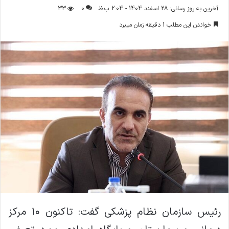
ر
آخرین به روز رسانی: 28 اسفند 1404 - 2:04 ب.ظ
0
33
س
خواندن این مطلب 1 دقیقه زمان میبرد
ا
ل
ا
ی
م
ی
ل
رئیس سازمان نظام پزشکی گفت: تاکنون ۱۰ مرکز