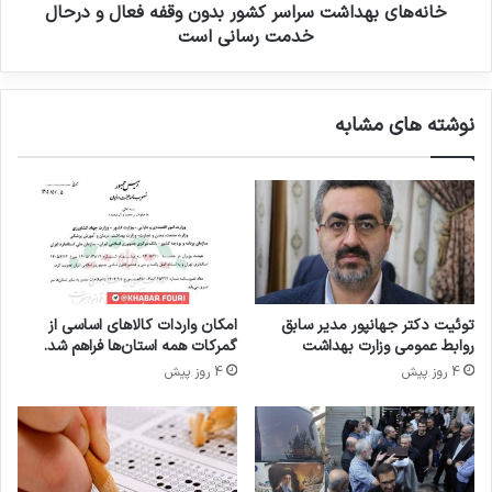
ی
د
خانه‌های بهداشت سراسر کشور بدون وقفه فعال و درحال
ت
ا
خدمت رسانی است
ب
ش
ح
ت
ر
س
نوشته های مشابه
ا
ر
ن
ا
و
س
ز
ر
ا
ک
ر
ش
ت
و
ب
ر
ه
ب
توئیت دکتر جهانپور مدیر سابق
امکان واردات کالاهای اساسی از
د
د
روابط عمومی وزارت بهداشت
گمرکات همه استان‌ها فراهم شد.
ا
و
4 روز پیش
4 روز پیش
ش
ن
ت
و
،
ق
د
ف
ر
ه