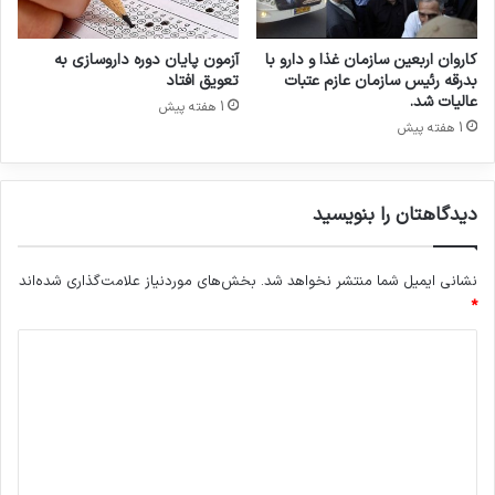
م
ف
ا
ع
ن
ا
کاروان اربعین سازمان غذا و دارو با
آزمون پایان دوره داروسازی به
و
ل
بدرقه رئیس سازمان عازم عتبات
تعویق افتاد
آ
و
عالیات شد.
1 هفته پیش
م
د
1 هفته پیش
و
ر
ز
ح
ش
ا
پ
دیدگاهتان را بنویسید
ل
ز
خ
ش
د
ک
نشانی ایمیل شما منتشر نخواهد شد.
بخش‌های موردنیاز علامت‌گذاری شده‌اند
م
ی
ت
*
ر
د
س
ا
ی
ن
د
ی
ا
گ
س
ا
ت