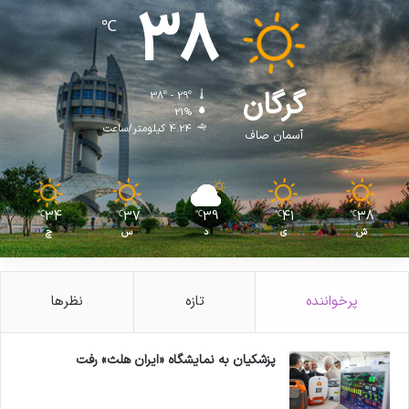
38
ت
℃
ی
و
د
ا
گرگان
38º - 29º
ر
21%
و
4.24 کیلومتر/ساعت
آسمان صاف
ی
ی
34
37
39
41
38
℃
℃
℃
℃
℃
ش
ی
د
س
چ
پرخواننده
تازه
نظرها
پزشکیان به نمایشگاه «ایران هلث» رفت