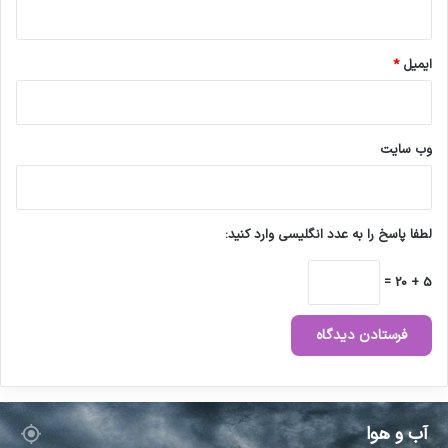
ی
،
د
ر
ایمیل
*
م
ا
ن
ی
وب‌ سایت
،
آ
م
و
لطفا پاسخ را به عدد انگلیسی وارد کنید:
ز
ش
5 + 20 =
ی
،
ت
ح
ق
ی
ق
آب و هوا
ا