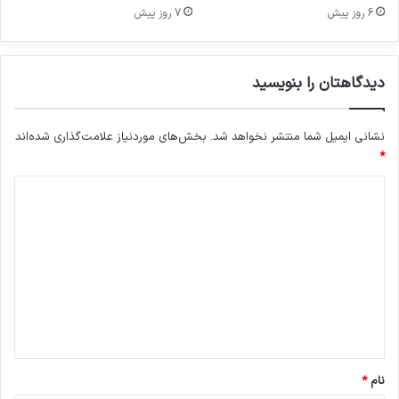
ا
م
6 روز پیش
7 روز پیش
ت
ی
ن
ت
ا
ح
ش
دیدگاهتان را بنویسید
م
ی
ل
ا
ا
ز
نشانی ایمیل شما منتشر نخواهد شد.
بخش‌های موردنیاز علامت‌گذاری شده‌اند
ت
ج
*
ب
ن
ه
د
گ
م
ر
ر
ی
م
ا
د
ض
ک
ا
گ
ز
ن
ب
ا
ه
ه
د
ا
*
ش
نام
*
ت