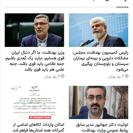
و
ا
هماهنگی لازم با این اداره کل برای اتخاذ تصمیمات
ز
ه
ه
ی
مقتضی و جلوگیری از بروز کمبود احتمالی انجام
س
ا
شود.
ل
ن
ا
و
م
ک
وی در پایان تأکید کرد: اطلاع‌رسانی به‌موقع و
ت
ا
رئیس کمیسیون بهداشت مجلس:
وزیر بهداشت: ما اگر دنبال ایران
ب
د
مدیریت مبتنی بر ریسک در چارچوب نظام کیفیت
مشکلات دارویی و بیمه‌ای بیماران
قوی هستیم، نباید یک بُعدی باشیم،
ر
ر
سیستان و بلوچستان پیگیری
جنبه نظامی باید قوی باشد، جنبه
ا
دارویی، نقش مهمی در حفظ ایمنی بیماران و پایداری
س
می‌شود
علمی هم باید قوی باشد
ی
ل
3 روز پیش
3 روز پیش
زنجیره تأمین دارو در کشور دارد و این اداره کل نیز
ا
ا
ع
م
تمام تلاش خود را برای تسهیل شرایط و رفع موانع
ل
ت
ا
احتمالی به کار خواهد بست.
د
م
ر
خ
م
س
ح
ا
ک
کپی لینک
توئیت دکتر جهانپور مدیر سابق
امکان واردات کالاهای اساسی از
ر
و
روابط عمومی وزارت بهداشت
گمرکات همه استان‌ها فراهم شد.