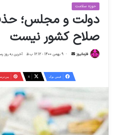
حوزه سلامت
دولت و مجلس؛ حذف ا
صلاح کشور نیست
ا
فارمانیوز
9 بهمن 1400 - 12:12 ب.ظ
آخرین به روز رسانی: 10 شهریور 1404 
ر
س
ا
فیس بوک
X
‫پین‌تر
ل
ا
ی
م
ی
ل