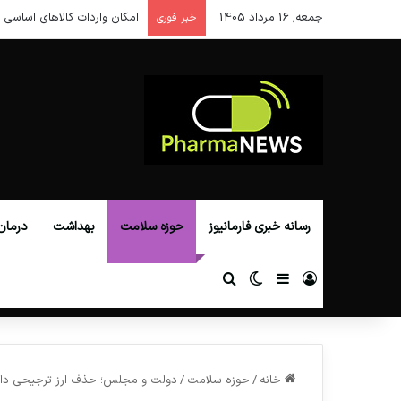
جمعه, 16 مرداد 1405
امکان واردات کالاهای اساسی ا
خبر فوری
رسانه خبری فارمانیوز
حوزه سلامت
بهداشت
درمان
ورود
سایدبار
تغییر پوسته
جستجو برای
خانه
/
حوزه سلامت
/
دولت و مجلس؛ حذف ارز ترجیحی دار