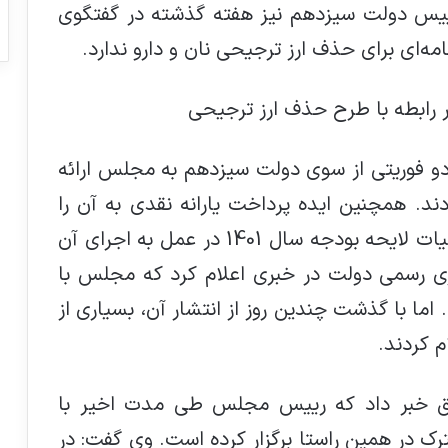
رییس دولت سیزدهم نیز هفته گذشته در گفتگوی
امه‌ای برای حذف ارز ترجیحی نان و دارو ندارد.
رابطه با طرح حذف ارز ترجیحی
یک لایحه دو فوریتی از سوی دولت سیزدهم به مجلس ارائه
ند. همچنین ایده پرداخت یارانه نقدی به آن را
تورم زا دانستند. اما در نهایت با رای به کلیات لایحه بودجه سال 1401 در عمل به اجرای آن
اری رسمی دولت در خبری اعلام کرد که مجلس با
ه است. اما با گذشت چندین روز از انتشار آن، بسیاری از
م کردند.
ق خبر داد که رييس مجلس طي مدت اخير با
در همين راستا برگزار كرده است. وی گفت: در