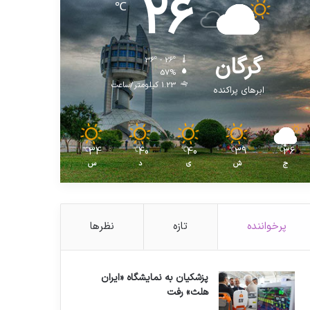
26
℃
گرگان
36º - 26º
57%
1.23 کیلومتر/ساعت
ابرهای پراکنده
34
40
40
39
36
℃
℃
℃
℃
℃
ج
ش
ی
د
س
پرخواننده
تازه
نظرها
پزشکیان به نمایشگاه «ایران
هلث» رفت