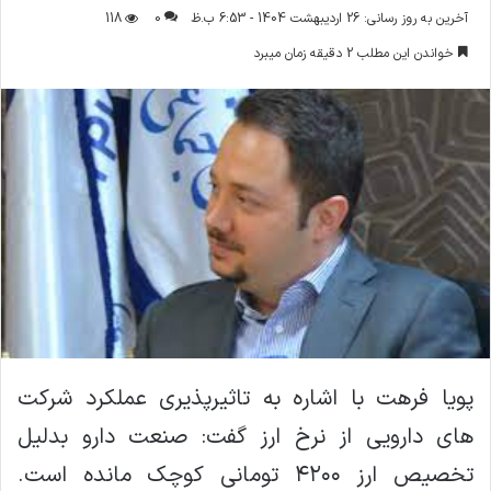
ر
آخرین به روز رسانی: 26 اردیبهشت 1404 - 6:53 ب.ظ
0
118
س
خواندن این مطلب 2 دقیقه زمان میبرد
ا
ل
ا
ی
م
ی
ل
پویا فرهت با اشاره به تاثیرپذیری عملکرد شرکت
های دارویی از نرخ ارز گفت: صنعت دارو بدلیل
تخصیص ارز ۴۲۰۰ تومانی کوچک مانده است.