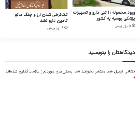
ک
ق
ا
ر
ورود محموله ۱۱ تنی دارو و تجهیزات
تک‌نرخی شدن ارز و جنگ مانع
ر
ا
پزشکی روسیه به کشور
تامین دارو نشد
ه
ر
5 روز پیش
6 روز پیش
ا
د
س
ا
ت
د
ک
خ
دیدگاهتان را بنویسید
ه
ر
ب
ی
خ
د
نشانی ایمیل شما منتشر نخواهد شد.
بخش‌های موردنیاز علامت‌گذاری شده‌اند
و
ج
*
ا
ع
ه
د
ل
د
ی
ی
د
و
د
ر
ا
م
ک
گ
و
س
ا
ر
ن
د
م
ه