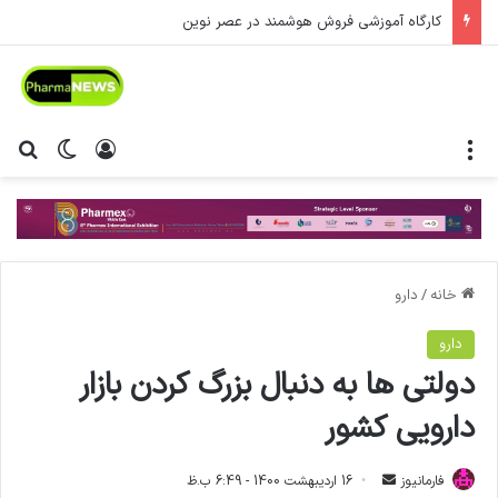
کارگاه آموزشی فروش هوشمند در عصر نوین
منو
ورود
تغییر پ
جس
خانه
/
دارو
دارو
دولتی ها به دنبال بزرگ کردن بازار
دارویی کشور
فارمانیوز
ا
16 اردیبهشت 1400 - 6:49 ب.ظ