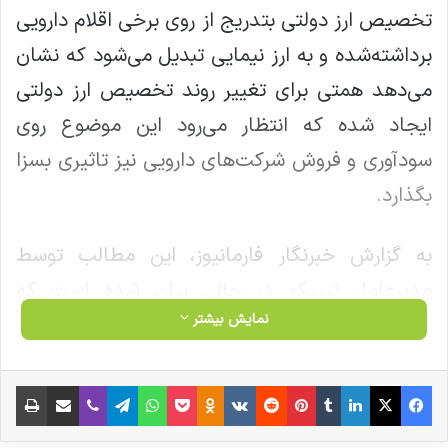
تخصیص ارز دولتی بتدریج از روی برخی اقلام دارویی
برداشته‌شده و به ارز نیمایی تبدیل می‌شود که نشان
می‌دهد همتی برای تغییر روند تخصیص ارز دولتی
ایجاد شده که انتظار می‌رود این موضوع روی
سودآوری و فروش شرکت‌های دارویی نیز تاثیری بسزا
بگذارد.
به گزارش خبرنگار فارمانیوز، این مطالب توسط
مدیرعامل تیپیکو در حالی بیان شده است که
نمایش بیشتر
سیاست های نظام سلامت در کشور در راستای
تامین داروی مردم برنامه ریزی شده است و شرکت
فیس بوک
X
لینکدین
‫تامبلر
‫پین‌ترست
‫رددیت
‫VKontakte
‫Odnoklassniki
پاکت
واتس آپ
تلگرام
وایبر
اشتراک گذاری از طریق ایمیل
چاپ
های دولتی در این حوزه قبل از سودآوری در
تصمیمات مالی خود باید کمک کننده نظام سلامت