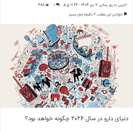
ر
آخرین به روز رسانی: 7 دی 1404 - 11:36 ق.ظ
0
488
س
خواندن این مطلب 2 دقیقه زمان میبرد
ا
ل
ا
ی
م
ی
ل
دنیای دارو در سال ۲۰۲۶ چگونه خواهد بود؟