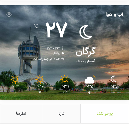
محصولات داخلی حرکت می‌کنند.
آب و هوا
27
℃
کپی لینک
گرگان
27º - 26º
67%
2.02 کیلومتر/ساعت
آسمان صاف
39
40
39
35
27
℃
℃
℃
℃
℃
پ
ج
ش
ی
د
پرخواننده
تازه
نظرها