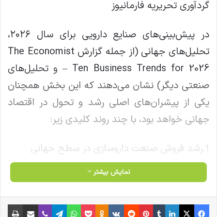
گردآوری تحریریه فارمانیوز
در پیش‌بینی‌های صنایع دارویی برای سال ۲۰۲۶،
تحلیل‌های جهانی (از جمله گزارش The Economist
– Ten Business Trends for 2026 و تحلیل‌های
صنعتی دیگر) نشان می‌دهند که این بخش همچنان
یکی از پیشران‌های اصلی رشد و تحول در اقتصاد
جهانی خواهد بود، با چند روند کلیدی زیر:
۱.رشد فروش صنعت داروسازی در سطح جهانی
نمایش بیشتر
نوشته های مشابه
فیس بوک
X
لینکدین
‫تامبلر
‫پین‌ترست
‫رددیت
‫VKontakte
‫Odnoklassniki
پاکت
واتس آپ
تلگرام
وایبر
اشتراک گذاری از طریق ایمیل
چاپ
بازار محصولات آرایشی کشور باید با