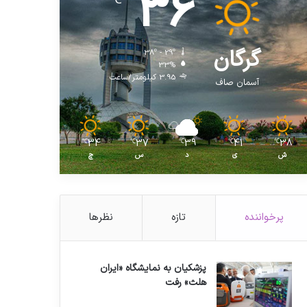
36
℃
گرگان
38º - 29º
33%
3.95 کیلومتر/ساعت
آسمان صاف
34
37
39
41
38
℃
℃
℃
℃
℃
ش
ی
د
س
چ
پرخواننده
تازه
نظرها
پزشکیان به نمایشگاه «ایران
هلث» رفت