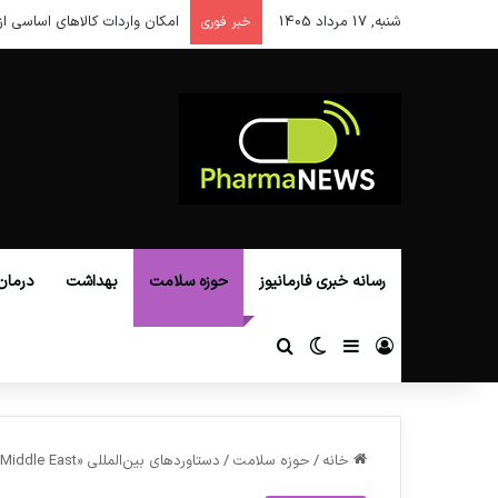
شنبه, 17 مرداد 1405
امکان واردات کالاهای اساسی از
خبر فوری
رسانه خبری فارمانیوز
حوزه سلامت
بهداشت
درمان
ورود
سایدبار
تغییر پوسته
جستجو برای
خانه
/
حوزه سلامت
/
دستاوردهای بین‌المللی «Pharmex Middle East»؛ پلی بین صنعت داروی ایران و جهان