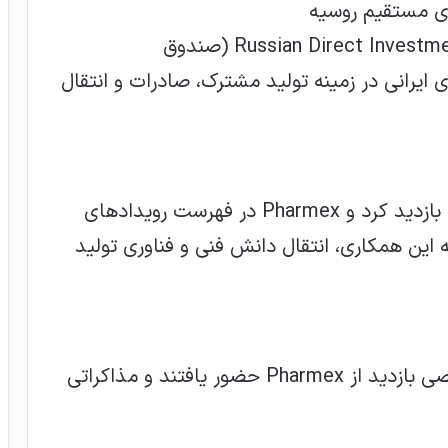
هیأتی بلندپایه از روسیه، نماینده Russian Direct Investment Fund (صندوق
ایرانی در زمینه تولید مشترک، صادرات و انتقال
هیأت تجاری الجزایری از کارخانجات ایرانی بازدید کرد و Pharmex در فهرست رویدادهای
ه این همکاری، انتقال دانش فنی و فناوری تولید
۳۴ شرکت دارویی ازبک در قالب تور تخصصی بازدید از Pharmex حضور یافتند و مذاکراتی