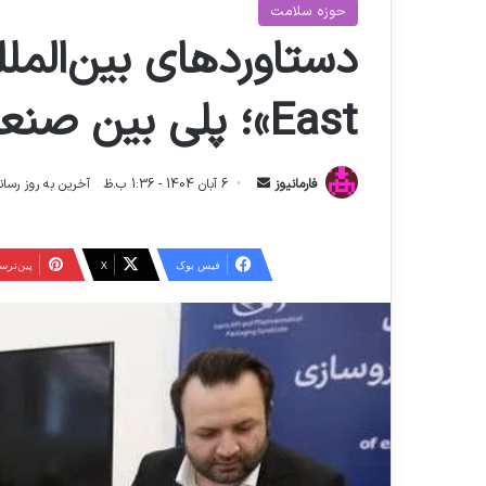
حوزه سلامت
East»؛ پلی بین صنعت داروی ایران و جهان
ا
فارمانیوز
6 آبان 1404 - 1:36 ب.ظ
آخرین به روز رسانی: 14 آبان 1404 - 39
ر
س
ا
فیس بوک
X
‫پین‌تر
ل
ا
ی
م
ی
ل