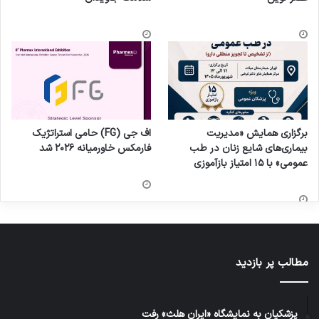
برگزاری همایش «مدیریت
اف جی (FG) حامی استراتژیک
بیماری‌های شایع زنان در طب
فارمکس خاورمیانه ۲۰۲۶ شد
عمومی» با ۱۵ امتیاز بازآموزی
مطالب پر بازدید
پزشکیان به نمایشگاه «ایران هلث» رفت