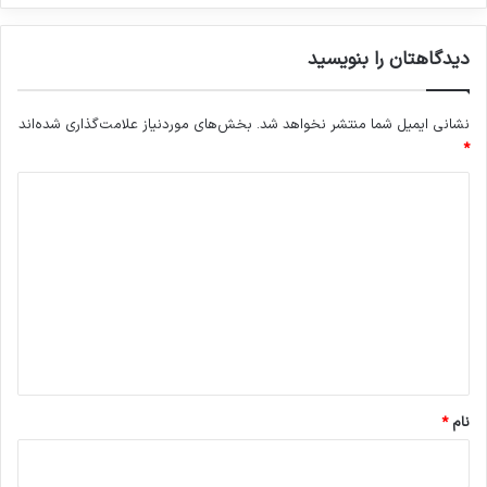
و
ن
ا
د
س
دیدگاهتان را بنویسید
گ
ر
ا
ا
ن
ئ
نشانی ایمیل شما منتشر نخواهد شد.
بخش‌های موردنیاز علامت‌گذاری شده‌اند
ت
ی
*
ش
ل
ک
د
ل‌
ه
ی
ا
د
ی
گ
ت
ج
ا
ه
ه
ی
ز
*
ا
نام
*
ت
و
م