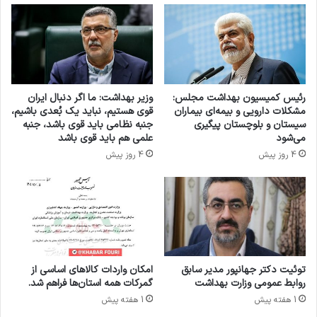
د
ل
ا
ی
ی
ع
و
ل
م
ی
ج
ز
رئیس کمیسیون بهداشت مجلس:
وزیر بهداشت: ما اگر دنبال ایران
ر
ا
مشکلات دارویی و بیمه‌ای بیماران
قوی هستیم، نباید یک بُعدی باشیم،
و
د
سیستان و بلوچستان پیگیری
جنبه نظامی باید قوی باشد، جنبه
ح
ه
می‌شود
علمی هم باید قوی باشد
ی
د
4 روز پیش
4 روز پیش
ن
ر
ح
ج
م
ل
ل
س
ه
ه
آ
ب
م
ا
ر
ن
توئیت دکتر جهانپور مدیر سابق
امکان واردات کالاهای اساسی از
ی
م
روابط عمومی وزارت بهداشت
گمرکات همه استان‌ها فراهم شد.
ک
ا
1 هفته پیش
1 هفته پیش
ا
ی