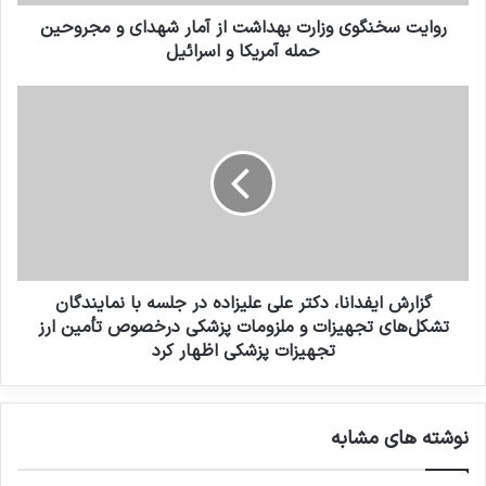
ا
گ
ر
و
روایت سخنگوی وزارت بهداشت از آمار شهدای و مجروحین
د
ی
حمله آمریکا و اسرائیل
ک
و
ن
ز
گ
ی
ا
ز
د
ر
ا
ت
ر
ب
ش
ه
ا
د
ی
ا
ف
ش
د
ت
ا
گزارش ایفدانا، دکتر علی علیزاده در جلسه با نمایندگان
ا
ن
تشکل‌های تجهیزات و ملزومات پزشکی درخصوص تأمین ارز
ز
ا
تجهیزات پزشکی اظهار کرد
آ
،
م
د
ا
ک
نوشته های مشابه
ر
ت
ش
ر
ه
ع