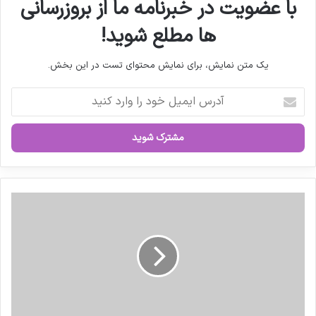
با عضویت در خبرنامه ما از بروزرسانی
ها مطلع شوید!
کپی لینک
یک متن نمایش، برای نمایش محتوای تست در این بخش.
آ
د
ر
س
ا
ی
م
ی
ر
ل
و
خ
ا
و
ی
د
ت
ر
س
ا
خ
و
ن