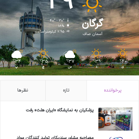
39
ا
ر
ز
گرگان
40º - 30º
ت
18%
ج
2.95 کیلومتر/ساعت
آسمان صاف
ه
ی
ز
ا
34
35
37
39
40
℃
℃
℃
℃
℃
ت
ی
د
س
چ
پ
پ
ز
ش
پرخواننده
تازه
نظرها
ک
ی
ا
ظ
پزشکیان به نمایشگاه «ایران هلث» رفت
ه
ا
ر
ک
مصاحبه مشاور سندیکای تولید کنندگان مواد