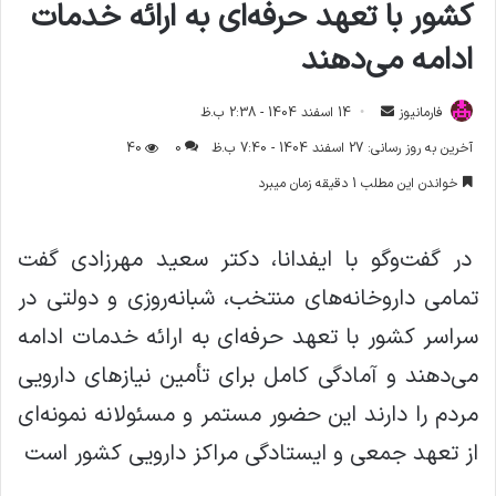
کشور با تعهد حرفه‌ای به ارائه خدمات
ادامه می‌دهند
فارمانیوز
ا
14 اسفند 1404 - 2:38 ب.ظ
ر
آخرین به روز رسانی: 27 اسفند 1404 - 7:40 ب.ظ
0
40
س
خواندن این مطلب 1 دقیقه زمان میبرد
ا
ل
ا
در گفت‌وگو با ایفدانا، دکتر سعید مهرزادی گفت
ی
تمامی داروخانه‌های منتخب، شبانه‌روزی و دولتی در
م
ی
سراسر کشور با تعهد حرفه‌ای به ارائه خدمات ادامه
ل
می‌دهند و آمادگی کامل برای تأمین نیازهای دارویی
مردم را دارند این حضور مستمر و مسئولانه نمونه‌ای
از تعهد جمعی و ایستادگی مراکز دارویی کشور است