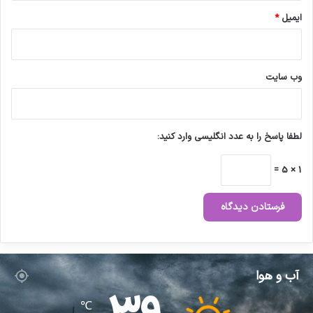
ل
ز
ایمیل
*
و
م
ا
ت
وب‌ سایت
پ
ز
ش
ک
لطفا پاسخ را به عدد انگلیسی وارد کنید:
ی
د
1 × 5 =
ر
خ
ص
و
ص
ت
أ
آب و هوا
م
ی
℃
ن