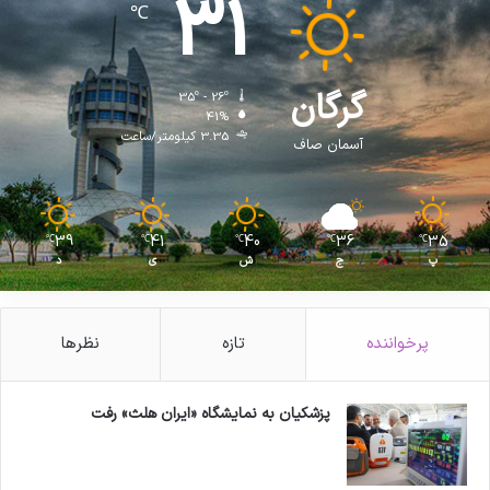
31
℃
گرگان
35º - 26º
41%
3.35 کیلومتر/ساعت
آسمان صاف
39
41
40
36
35
℃
℃
℃
℃
℃
پ
ج
ش
ی
د
پرخواننده
تازه
نظرها
پزشکیان به نمایشگاه «ایران هلث» رفت