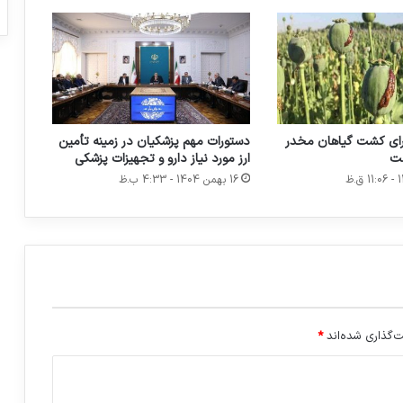
ا
ن
ن
ا
ظ
م
ا
ای کشت گیاهان مخدر
دستورات مهم پزشکیان در زمینه تأمین
ل
ست
ارز مورد نیاز دارو و تجهیزات پزشکی
ا
16 بهمن 1404 - 4:33 ب.ظ
ط
ب
ا
ک
ر
م
ا
ن
ی
‌گذاری شده‌اند
*
ر
ا
د