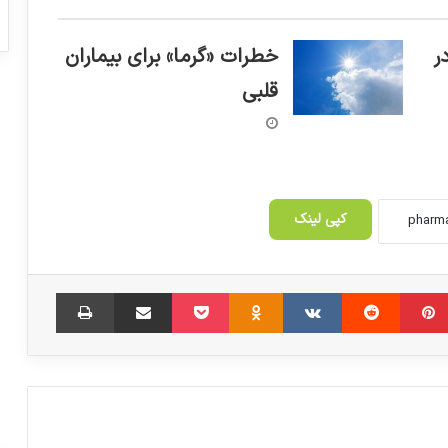
ر
خطرات «گرما» برای بیماران
قلبی
کپی لینک
‫پین‌ترست
‫رددیت
‫VKontakte
‫Odnoklassniki
پاکت
اشتراک گذاری از طریق ایمیل
چاپ
دستیابی انستیتو پاستور ایران به روش‌های
نوین درمان عفونت‌های ادراری
نظام سلامت بدون نقدینگی فلج می شود