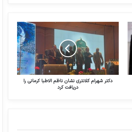
نظام سلامت بدون نقدینگی فلج می شود
د
کارت زرد مجلس به وزیر بهداشت
ک
ت
ر
ش
جامعه پزشکی را پایلوت پروژه‌های اقتصادی
ه
می کنند
ر
ا
م
ک
دکتر شهرام کلانتری نشان ناظم الاطبا کرمانی را
ل
دریافت کرد
ا
ن
ت
ر
ی
ن
ش