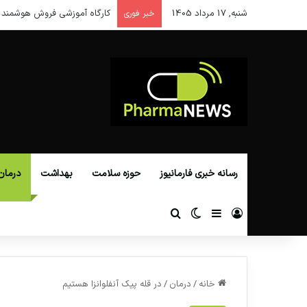
شنبه, 17 مرداد 1405
کارگاه آموزشی فروش هوشمند 
خبر فوری
رسانه خبری فارمانیوز
حوزه سلامت
بهداشت
درمان
ورود
سایدبار
تغییر پوسته
جستجو برای
خانه
/
درمان
/
در قله پیک آنفلوانزا هستیم