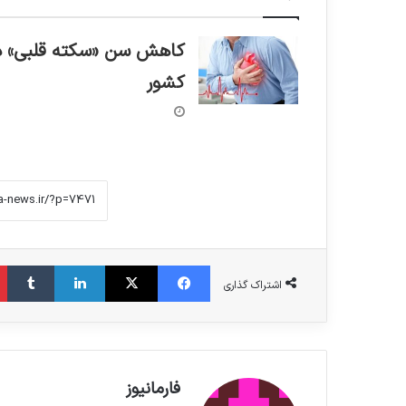
کاهش سن «سکته قلبی» د
کشور
فیس بوک
X
لینکدین
‫تامبلر
اشتراک گذاری
فارمانیوز