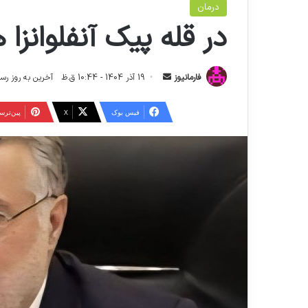
درمان
در قله پیک آنفلوانزا
ا
فارمانیوز
19 آذر 1404 - 10:44 ق.ظ
آخرین به روز رسانی: 29 آذر 1404 - 
ر
س
فیس بوک
X
‫پین‌تر
ا
ل
ا
ی
م
ی
ل