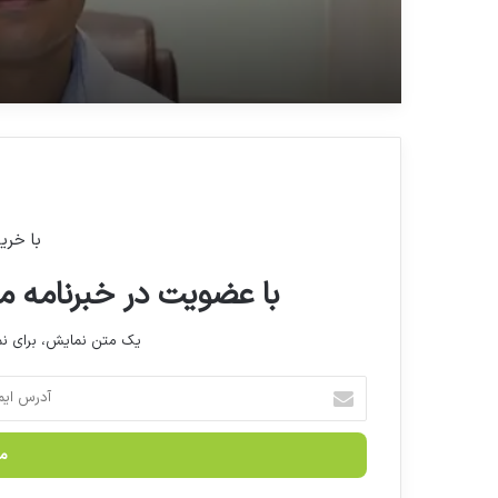
با خری
با عضویت در خبرنامه ما
یک متن نمایش، برای 
آ
د
ر
س
ا