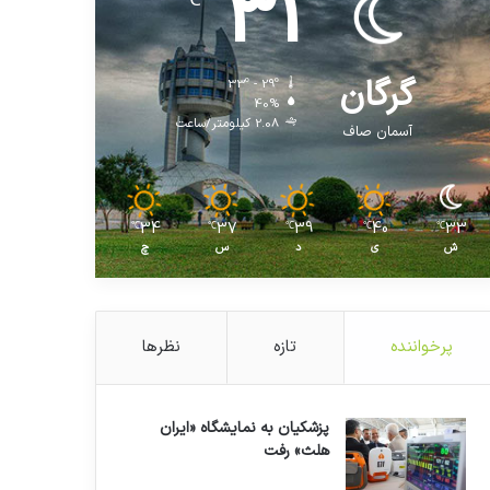
31
℃
گرگان
33º - 29º
40%
2.08 کیلومتر/ساعت
آسمان صاف
34
37
39
40
33
℃
℃
℃
℃
℃
ش
ی
د
س
چ
پرخواننده
تازه
نظرها
پزشکیان به نمایشگاه «ایران
هلث» رفت