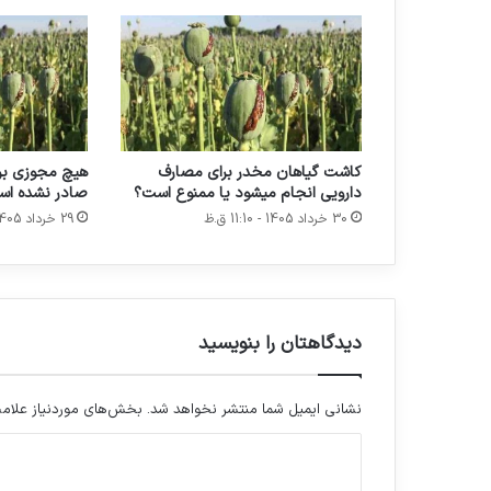
ش
ت
ی
و
آ
ر
ا
کاشت گیاهان مخدر برای مصارف
هیچ مجوزی بر
ی
دارویی انجام میشود یا ممنوع است؟
صادر نشده ا
ش
30 خرداد 1405 - 11:10 ق.ظ
29 خرداد 1405 - 11:06 ق.ظ
ی
ک
ا
ه
ش
م
دیدگاهتان را بنویسید
ی
ی
ا
نشانی ایمیل شما منتشر نخواهد شد.
بخش‌های موردنیاز علامت
ب
د
د
ی