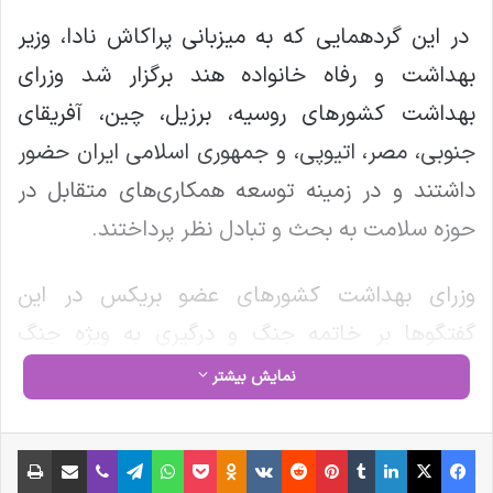
در این گردهمایی که به میزبانی پراکاش نادا، وزیر
بهداشت و رفاه خانواده هند برگزار شد وزرای
بهداشت کشورهای روسیه، برزیل، چین، آفریقای
جنوبی، مصر، اتیوپی، و جمهوری اسلامی ایران حضور
داشتند و در زمینه توسعه همکاری‌های متقابل در
حوزه سلامت به بحث و تبادل نظر پرداختند.
وزرای بهداشت کشورهای عضو بریکس در این
گفتگوها بر خاتمه جنگ و درگیری به ویژه جنگ
تحمیلی علیه ایران و نیز بازگشت آرامش به منطقه
نمایش بیشتر
تاکید کردند.
فیس بوک
X
لینکدین
‫تامبلر
‫پین‌ترست
‫رددیت
‫VKontakte
‫Odnoklassniki
پاکت
واتس آپ
تلگرام
وایبر
اشتراک گذاری از طریق ایمیل
چاپ
نوشته های مشابه