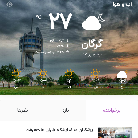
آب و هوا
27
℃
گرگان
36º - 27º
52%
2.28 کیلومتر/ساعت
ابرهای پراکنده
34
39
41
39
36
℃
℃
℃
℃
℃
ج
ش
ی
د
س
پرخواننده
تازه
نظرها
پزشکیان به نمایشگاه «ایران هلث» رفت