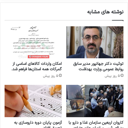
ن
ی
و
ب
نوشته های مشابه
ب
ه
ر
د
ز
ا
ی
ش
ل
ت
م
ا
ط
ی
ر
ر
ح
ا
توئیت دکتر جهانپور مدیر سابق
امکان واردات کالاهای اساسی از
ش
ن
روابط عمومی وزارت بهداشت
گمرکات همه استان‌ها فراهم شد.
د
و
5 روز پیش
5 روز پیش
پ
ا
ک
س
ت
ا
ن
م
کاروان اربعین سازمان غذا و دارو با
آزمون پایان دوره داروسازی به
ط