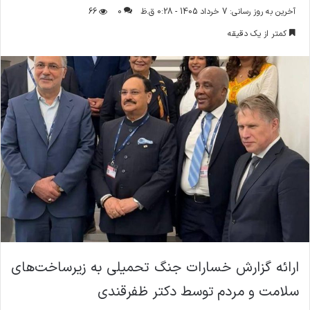
ر
آخرین به روز رسانی: 7 خرداد 1405 - 0:28 ق.ظ
0
66
س
کمتر از یک دقیقه
ا
ل
ا
ی
م
ی
ل
ارائه گزارش خسارات جنگ تحمیلی به زیرساخت‌های
سلامت و مردم توسط دکتر ظفرقندی