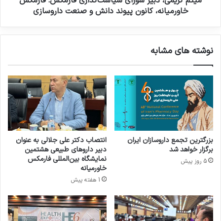
میثم کریمی، دبیر شورای سیاست‌گذاری فارمکس: فارمکس
ا
د
خاورمیانه، کانون پیوند دانش و صنعت داروسازی
ز
ب
ی
ی
ک
ر
نوشته های مشابه
ش
ش
و
و
ر
ر
د
ا
ر
ی
ف
س
ا
ی
ر
ا
م
س
بزرگترین تجمع داروسازان ایران
انتصاب دکتر علی جلالی به عنوان
ک
ت‌
برگزار خواهد شد
دبیر داروهای طبیعی هشتمین
س
گ
نمایشگاه بین‌المللی فارمکس
5 روز پیش
ذ
خاورمیانه
ا
1 هفته پیش
ر
ی
ف
ا