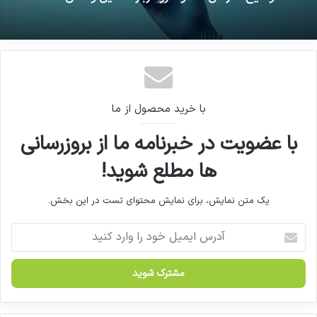
توضیح سازمان غذا و دارو درباره تامین واکسن HPV
تولید ۲۳ نوع ماده موثره دارویی به همت شرکت
های دانش بنیان
با خرید محصول از ما
با عضویت در خبرنامه ما از بروزرسانی
ها مطلع شوید!
یک متن نمایش، برای نمایش محتوای تست در این بخش.
آ
د
ر
س
ا
ی