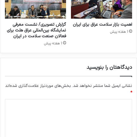
ر
م
ک
س
اهمیت بازار سلامت عراق برای ایران
گزارش تصویری/ نشست معرفی
:
نمایشگاه بین‌المللی عراق هلث برای
1 هفته پیش
ف
فعالان صنعت سلامت در ایران
ا
1 هفته پیش
ر
م
ک
دیدگاهتان را بنویسید
س
خ
ا
نشانی ایمیل شما منتشر نخواهد شد.
بخش‌های موردنیاز علامت‌گذاری شده‌اند
و
*
ر
م
د
ی
ی
ا
ن
د
ه
گ
،