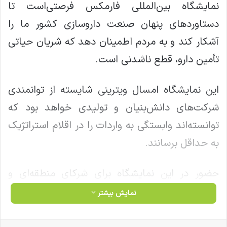
نمایشگاه بین‌المللی فارمکس فرصتی‌است تا
دستاوردهای پنهان صنعت داروسازی کشور ما را
آشکار کند و به مردم اطمینان دهد که شریان حیاتی
تأمین دارو، قطع‌ ناشدنی است.
این نمایشگاه امسال ویترینی شایسته از توانمندی
شرکت‌های دانش‌بنیان و تولیدی خواهد بود که
توانسته‌اند وابستگی به واردات را در اقلام استراتژیک
به حداقل برسانند.
حضور در این نمایشگاه برای شرکای منطقه‌ای و
بین‌المللی خیلی مهم است و این پیام را هم دارد که
نمایش بیشتر
ایران دارای صنعت داروسازی بومی و مقاوم است.
فیس بوک
X
لینکدین
‫تامبلر
‫پین‌ترست
‫رددیت
‫VKontakte
‫Odnoklassniki
پاکت
واتس آپ
تلگرام
وایبر
اشتراک گذاری از طریق ایمیل
چاپ