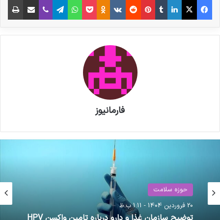
نوشته های مشابه
️آغاز مجمع عمومی سندیکای تولید
کنندگان مواد دارویی، شیمیایی و
بسته بندی دارویی
تاثیر نمایشگاه فارمکس بر صنعت
فارمانیوز
مواد اولیه و دارو، از دید
محمدمهدی برادران، معاون وزارت
صمت
حوزه سلامت
حوزه سلامت
20 فروردین 1404 - 1:11 ب.ظ
کپی لینک
17 خرداد 1400 - 8:02 ب.ظ