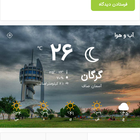
و
س
ا
ز
ی
آب و هوا
26
℃
گرگان
35º - 26º
70%
2.1 کیلومتر/ساعت
آسمان صاف
34
39
41
39
35
℃
℃
℃
℃
℃
ج
ش
ی
د
س