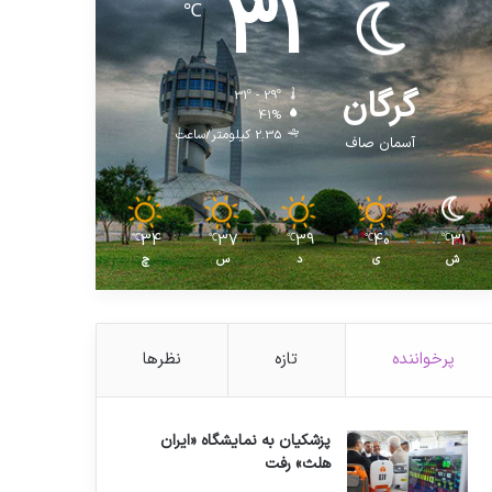
31
℃
گرگان
31º - 29º
41%
2.35 کیلومتر/ساعت
آسمان صاف
34
37
39
40
31
℃
℃
℃
℃
℃
ش
ی
د
س
چ
پرخواننده
تازه
نظرها
پزشکیان به نمایشگاه «ایران
هلث» رفت