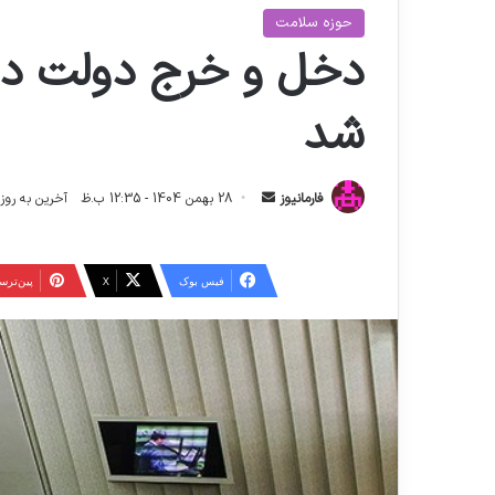
حوزه سلامت
شد
ا
فارمانیوز
28 بهمن 1404 - 12:35 ب.ظ
آخرین به روز رسانی: 5 اسفند
ر
س
ا
فیس بوک
X
‫پین‌تر
ل
ا
ی
م
ی
ل