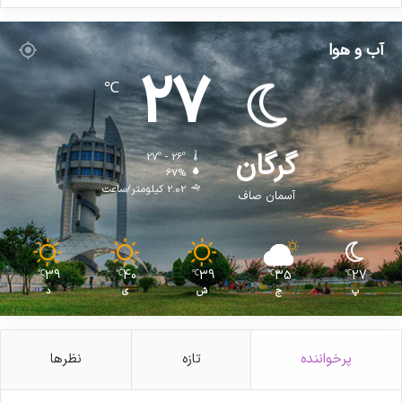
آب و هوا
27
℃
گرگان
27º - 26º
67%
2.02 کیلومتر/ساعت
آسمان صاف
39
40
39
35
27
℃
℃
℃
℃
℃
پ
ج
ش
ی
د
پرخواننده
تازه
نظرها