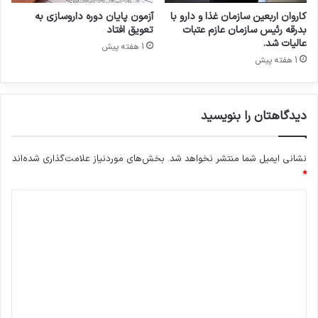
ع
ه
کاروان اربعین سازمان غذا و دارو با
آزمون پایان دوره داروسازی به
ل
ا
بدرقه رئیس سازمان عازم عتبات
تعویق افتاد
م
ز
عالیات شد.
1 هفته پیش
ی
ا
1 هفته پیش
ن
ی
گ
ج
ه
م
د
دیدگاهتان را بنویسید
ع
ا
ی
ر
ت
ی
نشانی ایمیل شما منتشر نخواهد شد.
بخش‌های موردنیاز علامت‌گذاری شده‌اند
م
*
د
ی
د
گ
ا
ه