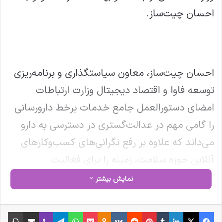
احسان چیت‌ساز.
احسان چیت‌ساز، معاون سیاستگذاری و برنامه‌ریزی
توسعه فاوا و اقتصاد دیجیتال وزارت ارتباطات
امضای دستورالعمل جامع خدمات برخط دارورسانی
را گامی مهم در عدالت‌گستری در دسترسی به دارو
می‌داند که علاوه بر رفع نگرانی‌های کسب‌و‌کارهای
آنلاین حوزه سلامت، زمینه را برای فعالیت
شرکت‌های دانش‌بنیان، پلتفرم‌های سلامت دیجیتال
نمایش بیشتر
و حمل‌ونقل هوشمند فراهم می‌سازد.
فیس بوک
X
لینکدین
‫تامبلر
‫پین‌ترست
‫رددیت
‫VKontakte
‫Odnoklassniki
پاکت
واتس آپ
تلگرام
وایبر
اشتراک گذاری از طریق ایمیل
چاپ