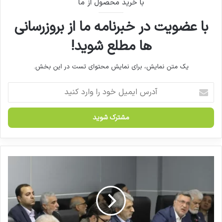
با خرید محصول از ما
با عضویت در خبرنامه ما از بروزرسانی
ها مطلع شوید!
یک متن نمایش، برای نمایش محتوای تست در این بخش.
آ
د
ر
س
ا
ی
م
ی
ج
ل
ز
خ
ئ
و
ی
د
ا
ر
ت