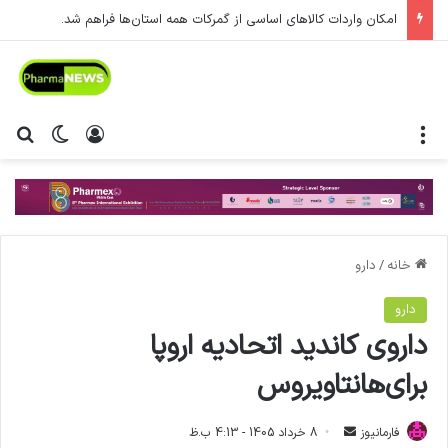
امکان واردات کالاهای اساسی از گمرکات همه استان‌ها فراهم شد.
منو
ورود
تغییر پ
جس
خانه
/
دارو
دارو
داروی کاندید اتحادیه اروپا
برای‌هانتاویروس
فارمانیوز
ا
8 خرداد 1405 - 4:13 ب.ظ