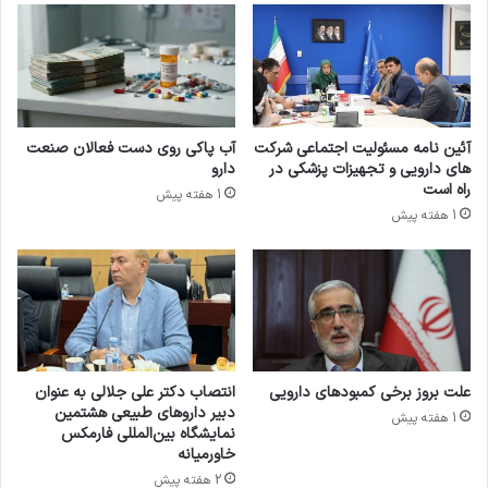
م
ر
ن
و
ی
ش
ت
ط
د
ل
ا
ا
آئین نامه مسئولیت اجتماعی شرکت
آب پاکی روی دست فعالان صنعت
ر
و
های دارویی و تجهیزات پزشکی در
دارو
و
خ
راه است
1 هفته پیش
ی
ا
1 هفته پیش
ی
ن
ب
ه
خ
ر
ش
و
ی
ی
ا
آ
ز
و
ا
ر
علت بروز برخی کمبودهای دارویی
انتصاب دکتر علی جلالی به عنوان
م
د
دبیر داروهای طبیعی هشتمین
1 هفته پیش
ن
ه‌
نمایشگاه بین‌المللی فارمکس
ی
خاورمیانه
ا
ت
ن
2 هفته پیش