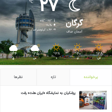
27
℃
گرگان
38º - 27º
70%
0.66 کیلومتر/ساعت
آسمان صاف
34
35
38
40
38
℃
℃
℃
℃
℃
ش
ی
د
س
چ
پرخواننده
تازه
نظرها
پزشکیان به نمایشگاه «ایران هلث» رفت