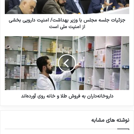
ا
ج
و
ل
ا
س
ر
ه
جزئیات جلسه مجلس با وزیر بهداشت/ امنیت دارویی بخشی
د
م
از امنیت ملی است
ک
ج
ن
ل
د
ی
س
ا
د
ب
ر
ا
و
و
خ
ز
ا
ی
ن
ر
ه‌
ب
د
ه
ا
داروخانه‌داران به فروش طلا و خانه روی آورده‌اند
د
ر
ا
ا
ش
ن
نوشته های مشابه
ت
ب
/
ه
ا
ف