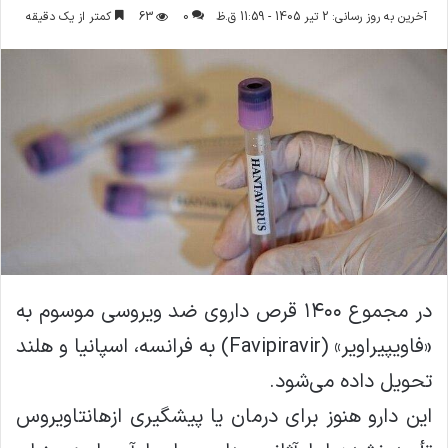
ر
آخرین به روز رسانی: 2 تیر 1405 - 11:59 ق.ظ
0
63
کمتر از یک دقیقه
س
ا
ل
ا
ی
م
ی
ل
در مجموع ۱۴۰۰ قرص داروی ضد ویروسی موسوم به
«فاویپیراویر» (Favipiravir) به فرانسه، اسپانیا و هلند
تحویل داده می‌شود.
این دارو هنوز برای درمان یا پیشگیری از‌هانتاویروس