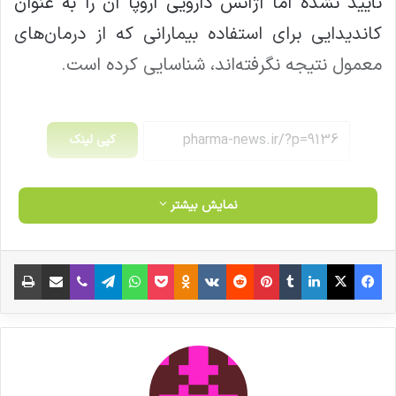
تأیید نشده اما آژانس دارویی اروپا آن را به عنوان
کاندیدایی برای استفاده بیمارانی که از درمان‌های
معمول نتیجه نگرفته‌اند، شناسایی کرده است.
کپی لینک
نمایش بیشتر
فیس بوک
X
لینکدین
‫تامبلر
‫پین‌ترست
‫رددیت
‫VKontakte
‫Odnoklassniki
پاکت
واتس آپ
تلگرام
وایبر
اشتراک گذاری از طریق ایمیل
چاپ