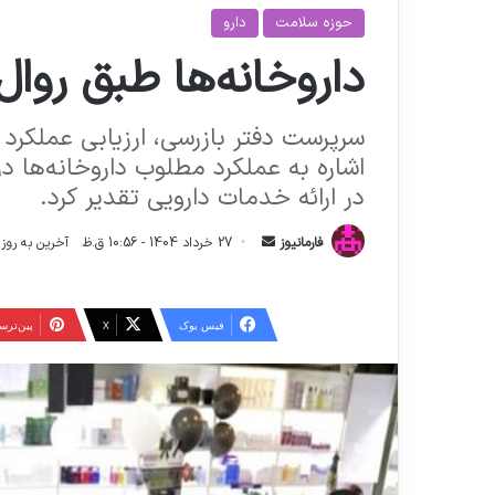
حوزه سلامت
دارو
داروخانه‌ها طبق روا
سرپرست دفتر بازرسی، ارزیابی عملکرد 
اشاره به عملکرد مطلوب داروخانه‌ها در
در ارائه خدمات دارویی تقدیر کرد.
ا
فارمانیوز
27 خرداد 1404 - 10:56 ق.ظ
آخرین به روز رسانی: 27 خرداد 
ر
س
ا
فیس بوک
X
‫پین‌تر
ل
ا
ی
م
ی
ل