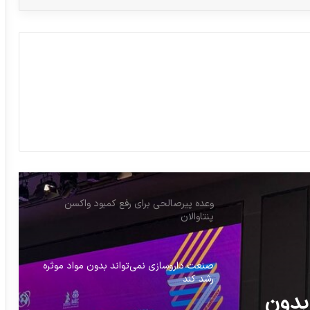
اسامی تعدادی لوازم آرایشی فاقد مجوز اعلام
شد
انتقاد نماینده مجلس از تشکیل «بازار سیاه»
دارو
برخورد با مراکز غیرمجاز سلول درمانی؛ پلمب
۲ کلین‌روم
وعده پیرصالحی برای رفع کمبود واکسن
پنتاوالان
صنعت داروسازی نمی‌تواند بدون مواد موثره
رشد کند
بدون