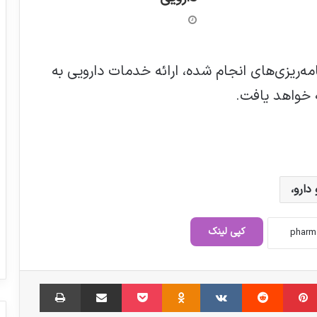
مه‌ریزی‌های انجام شده، ارائه خدمات دارویی به
 خواهد یافت.
دارو،
صنعت داروسازی نمی‌تواند بدون مواد موثره
رشد کند
کپی لینک
پیرصالحی: علاقمندیم مواد اولیه داروها را از
‫پین‌ترست
‫رددیت
‫VKontakte
چین بخریم
‫Odnoklassniki
پاکت
اشتراک گذاری از طریق ایمیل
چاپ