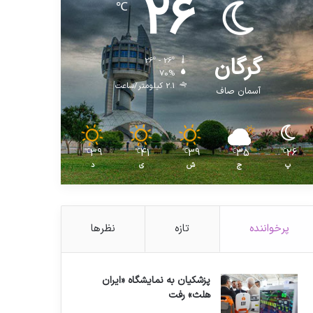
26
℃
گرگان
26º - 26º
70%
2.1 کیلومتر/ساعت
آسمان صاف
39
41
39
35
26
℃
℃
℃
℃
℃
پ
ج
ش
ی
د
پرخواننده
تازه
نظرها
پزشکیان به نمایشگاه «ایران
هلث» رفت