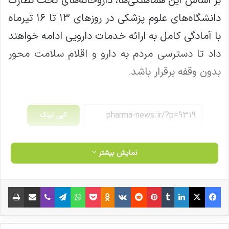
بر اساس این هماهنگی‌ها، داروخانه‌های تحت نظارت
دانشگاه‌های علوم پزشکی در روز‌های ۱۳ تا ۱۶ تیرماه
با آمادگی کامل به ارائه خدمات دارویی ادامه خواهند
داد تا دسترسی مردم به دارو و اقلام سلامت محور
بدون وقفه برقرار باشد.
کپی لینک
نمایش بیشتر
فیس بوک
X
لینکدین
‫تامبلر
‫پین‌ترست
‫رددیت
‫VKontakte
‫Odnoklassniki
پاکت
واتس آپ
تلگرام
وایبر
اشتراک گذاری از طریق ایمیل
چاپ