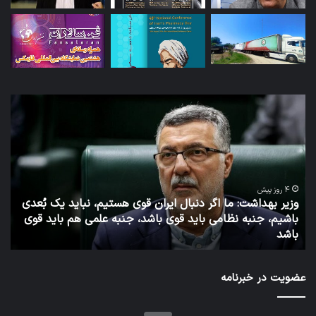
توئیت
دکتر
جهانپور
مدیر
سابق
روابط
عمومی
 هستیم، نباید یک بُعدی
وزارت
نبه علمی هم باید قوی
بهداشت
7 روز پیش
توئیت دکتر جهانپور مدیر سابق روابط عم
عضویت در خبرنامه