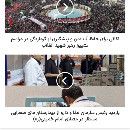
و
ت
د
ی
ر
ب
ا
ر
و
ا
ا
ی
ر
ح
نکاتی برای حفظ آب بدن و پیشگیری از گرمازدگی در مراسم
د
ف
تشییع رهبر شهید انقلاب
ک
ظ
ن
آ
ب
ی
ب
ا
د
ب
ز
د
د
ن
ی
و
د
پ
ر
ی
ئ
ش
ی
گ
س
بازدید رئیس سازمان غذا و دارو از بیمارستان‌های صحرایی
ی
س
مستقر در مصلای امام خمینی(ره)
ر
ا