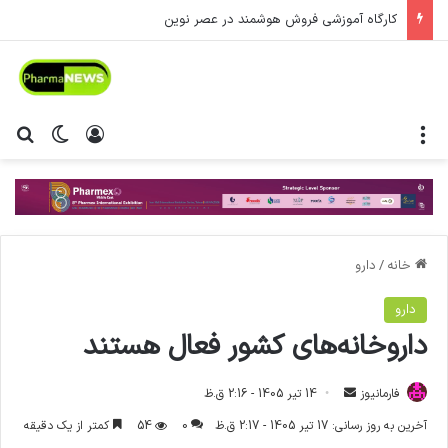
کارگاه آموزشی فروش هوشمند در عصر نوین
منو
ورود
تغییر پ
جس
خانه
/
دارو
دارو
داروخانه‌های کشور فعال هستند
فارمانیوز
ا
14 تیر 1405 - 2:16 ق.ظ
ر
آخرین به روز رسانی: 17 تیر 1405 - 2:17 ق.ظ
0
54
کمتر از یک دقیقه
س