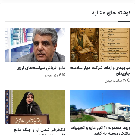
ی
ز
ا
م
نوشته های مشابه
ز
ا
گ
ن
ر
غ
م
ذ
ا
ا
ز
و
د
د
گ
ا
ی
ر
موجودی واردات شرکت دیار سلامت
دارو؛ قربانی سیاست‌های ارزی
د
و
جاویدان
4 روز پیش
ر
ا
17 ساعت پیش
م
ز
ر
ب
ا
ی
س
م
م
ا
ت
ر
ش
س
ی
ت
ورود محموله ۱۱ تنی دارو و تجهیزات
تک‌نرخی شدن ارز و جنگ مانع
ی
پزشکی روسیه به کشور
ا