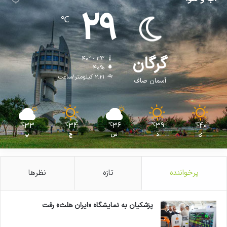
29
℃
گرگان
40º - 29º
40%
2.21 کیلومتر/ساعت
آسمان صاف
33
34
36
39
40
℃
℃
℃
℃
℃
ی
د
س
چ
پ
پرخواننده
تازه
نظرها
پزشکیان به نمایشگاه «ایران هلث» رفت