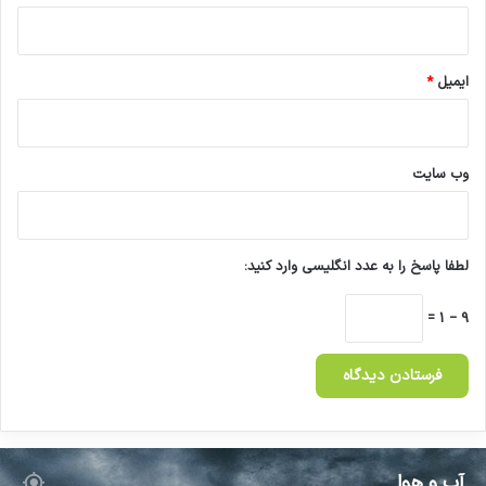
ی
ا
م
ا
ایمیل
*
م
خ
م
ی
وب‌ سایت
ن
ی
(
ر
لطفا پاسخ را به عدد انگلیسی وارد کنید:
ه
)
9 − 1 =
آب و هوا