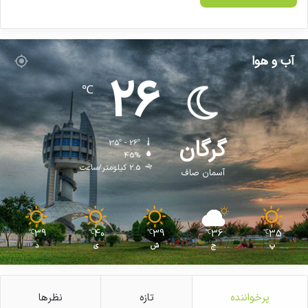
منلع: مهر
آب و هوا
26
بیماری های قلبی،
سکته قلبی،
گرمازدگی،
℃
کپی لینک
گرگان
35º - 26º
45%
2.5 کیلومتر/ساعت
آسمان صاف
39
40
39
36
35
℃
℃
℃
℃
℃
پ
ج
ش
ی
د
پرخواننده
تازه
نظرها