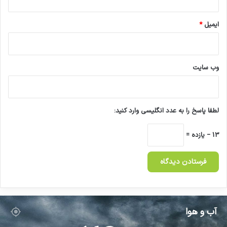
ایمیل
*
وب‌ سایت
لطفا پاسخ را به عدد انگلیسی وارد کنید:
13 − یازده =
آب و هوا