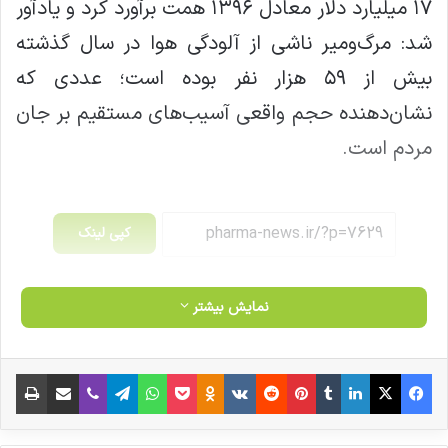
۱۷ میلیارد دلار معادل ۱۳۹۶ همت برآورد کرد و یادآور
شد: مرگ‌ومیر ناشی از آلودگی هوا در سال گذشته
بیش از ۵۹ هزار نفر بوده است؛ عددی که
نشان‌دهنده حجم واقعی آسیب‌های مستقیم بر جان
مردم است.
کپی لینک
نمایش بیشتر
فیس بوک
X
لینکدین
‫تامبلر
‫پین‌ترست
‫رددیت
‫VKontakte
‫Odnoklassniki
پاکت
واتس آپ
تلگرام
وایبر
اشتراک گذاری از طریق ایمیل
چاپ