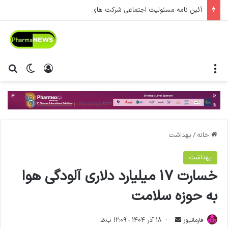
آئین نامه مسئولیت اجتماعی شرکت های دارویی و تجهیزات پزشکی در راه است
منو
ورود
تغییر پ
جس
خانه
/
بهداشت
بهداشت
خسارت ۱۷ میلیارد دلاری آلودگی هوا
به حوزه سلامت
فارمانیوز
ا
18 آذر 1404 - 12:09 ب.ظ