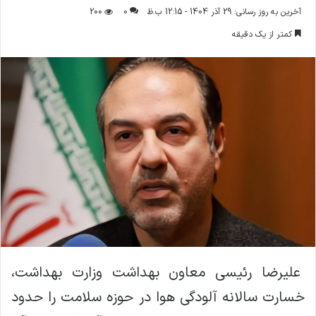
ر
آخرین به روز رسانی: 29 آذر 1404 - 12:15 ب.ظ
0
200
س
کمتر از یک دقیقه
ا
ل
ا
ی
م
ی
ل
علیرضا رئیسی معاون بهداشت وزارت بهداشت،
خسارت سالانه آلودگی هوا در حوزه سلامت را حدود