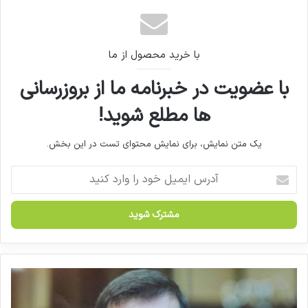
کشور است
با خرید محصول از ما
با عضویت در خبرنامه ما از بروزرسانی
ها مطلع شوید!
یک متن نمایش، برای نمایش محتوای تست در این بخش.
آ
د
ر
س
ا
ی
م
ی
و
ل
ر
خ
و