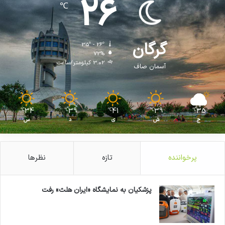
26
℃
گرگان
35º - 26º
72%
3.02 کیلومتر/ساعت
آسمان صاف
34
39
41
39
35
℃
℃
℃
℃
℃
ج
ش
ی
د
س
پرخواننده
تازه
نظرها
پزشکیان به نمایشگاه «ایران هلث» رفت