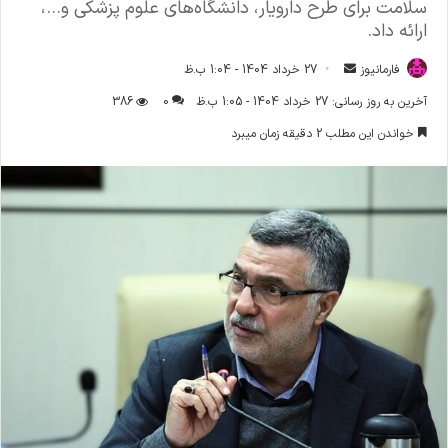
سلامت برای طرح دارویار، دانشگاه‌های علوم پزشکی و...،
ارائه داد.
فارمانیوز
ا
27 خرداد 1404 - 1:04 ب.ظ
ر
آخرین به روز رسانی: 27 خرداد 1404 - 1:05 ب.ظ
0
386
س
خواندن این مطلب 2 دقیقه زمان میبرد
ا
ل
ا
ی
م
ی
ل