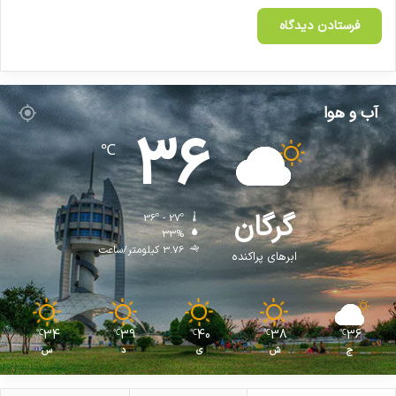
دارویار،
محمدرضا ظفرقندی،
وزیر بهداشت،
کپی لینک
آب و هوا
36
℃
گرگان
36º - 27º
33%
3.76 کیلومتر/ساعت
ابرهای پراکنده
34
39
40
38
36
℃
℃
℃
℃
℃
ج
ش
ی
د
س