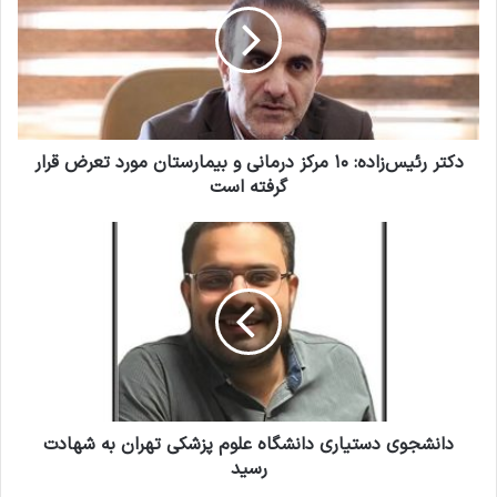
و
ر
د
ر
ر
ئ
ا
ی
و
س‌
ا
ز
ر
ا
دکتر رئیس‌زاده: ۱۰ مرکز درمانی و بیمارستان مورد تعرض قرار
د
د
گرفته است
ک
ه
ن
:
د
ی
۱
ا
د
۰
ن
م
ش
ر
ج
ک
و
ز
ی
د
د
ر
س
م
ت
دانشجوی دستیاری دانشگاه علوم پزشکی تهران به شهادت
ا
ی
رسید
ن
ا