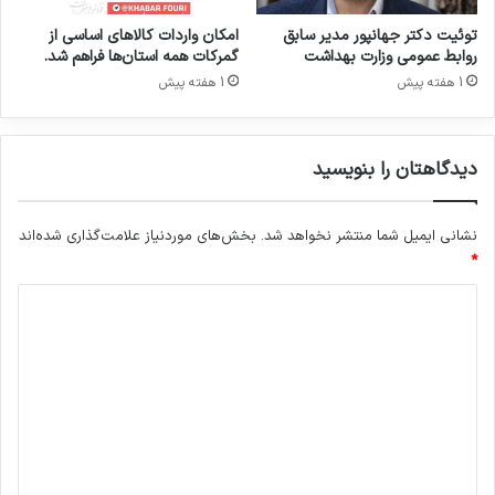
ا
ا
ر
ن
توئیت دکتر جهانپور مدیر سابق
امکان واردات کالاهای اساسی از
گ
ب
روابط عمومی وزارت بهداشت
گمرکات همه استان‌ها فراهم شد.
ر
ه
1 هفته پیش
1 هفته پیش
ف
ش
ت
ه
ه
ا
دیدگاهتان را بنویسید
ا
د
س
ت
ت
ر
نشانی ایمیل شما منتشر نخواهد شد.
بخش‌های موردنیاز علامت‌گذاری شده‌اند
س
*
ی
د
د
ی
د
گ
ا
ه