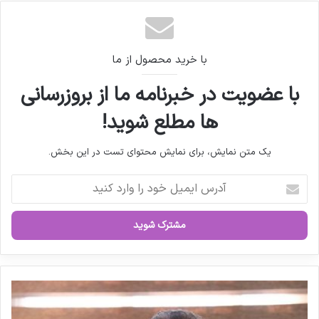
روز شلوغ غرفه های شرکت های ایرانی در اینترچارم
۲۰۲۵
با خرید محصول از ما
با عضویت در خبرنامه ما از بروزرسانی
ها مطلع شوید!
یک متن نمایش، برای نمایش محتوای تست در این بخش.
آ
د
ر
س
ا
ی
م
ی
د
ل
ک
خ
ت