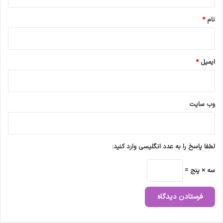
*
نام
*
ایمیل
*
وب‌ سایت
لطفا پاسخ را به عدد انگلیسی وارد کنید:
سه × پنج =