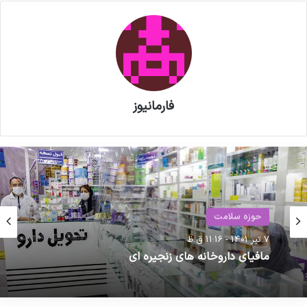
فارمانیوز
حوزه سلامت
رویداد ها
7 تیر 1401 - 11:16 ق.ظ
25 مهر 1404 - 8:25 ق.ظ
مافیای داروخانه های زنجیره ای