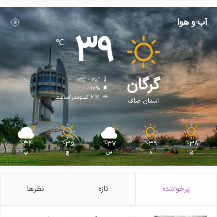
آب و هوا
39
℃
گرگان
39º - 30º
17%
2.91 کیلومتر/ساعت
آسمان صاف
34
35
37
39
38
℃
℃
℃
℃
℃
ی
د
س
چ
پ
پرخواننده
تازه
نظرها