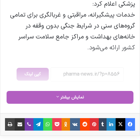
پزشکی اعلام کرد:
خدمات پیشگیرانه، مراقبتی و غربالگری برای تمامی
گروه‌های سنی در شرایط جنگی بدون وقفه در
خانه‌های بهداشت و مراکز جامع سلامت سراسر
کشور ارائه می‌شود.
کپی لینک
نمایش بیشتر
فیس بوک
X
لینکدین
‫تامبلر
‫پین‌ترست
‫رددیت
‫VKontakte
‫Odnoklassniki
پاکت
واتس آپ
تلگرام
وایبر
اشتراک گذاری از طریق ایمیل
چاپ