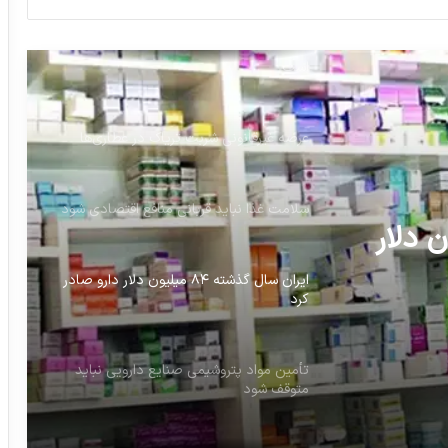
ارزش افزوده صنعت دارو در تولید ماده اولیه
است
عرضه غیرقانونی شربت تریاک در عطاری‌ها
سلامت غذا نباید قربانی منافع اقتصادی شود
 ۸۴ میلیون دلار
ایران سال گذشته ۸۴ میلیون دلار دارو صادر
کرد
ع
تأمین مواد پتروشیمی صنایع دارویی نباید
متوقف شود