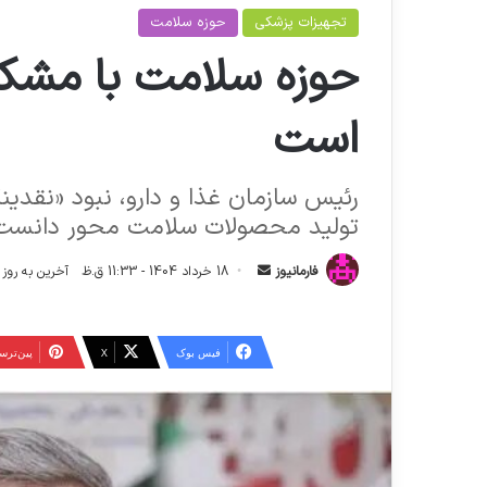
تجهیزات پزشکی
حوزه سلامت
حوزه سلامت با مشکل
است
رئیس سازمان غذا و دارو، نبود «نقدین
تولید محصولات سلامت محور دانست
ا
فارمانیوز
18 خرداد 1404 - 11:33 ق.ظ
آخرین به روز رسانی: 18 خرداد 
ر
س
ا
فیس بوک
X
‫پین‌تر
ل
ا
ی
م
ی