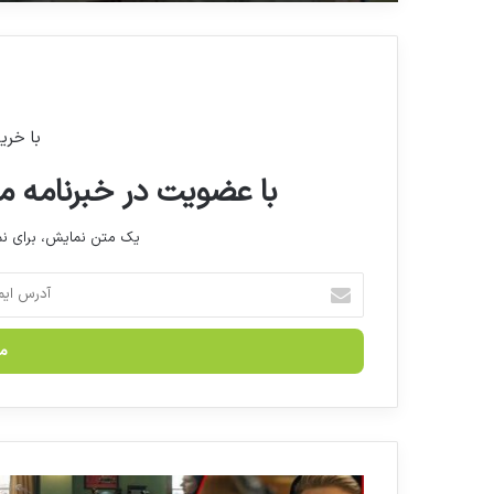
با خری
با عضویت در خبرنامه ما
یک متن نمایش، برای 
آ
د
ر
س
ا
ی
م
ی
ل
۲
خ