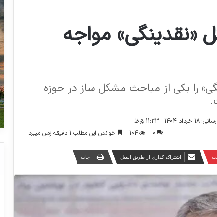
 «نقدینگی» مواجه
گی» را یکی از مباحث مشکل ساز در حوزه
.
1404 - 11:33 ق.ظ
0
104
خواندن این مطلب 1 دقیقه زمان میبرد
ست
اشتراک گذاری از طریق ایمیل
چاپ