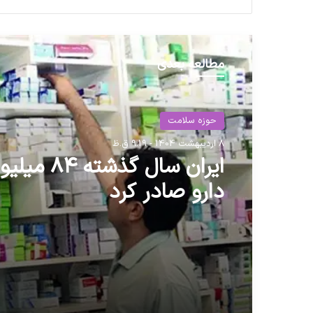
مطالعه بعدی
حوزه سلامت
8 اردیبهشت 1404 - 9:19 ق.ظ
حوزه سلامت
ایران سال گذشته
16 اردیبهشت 1404 - 2:40 ب.ظ
دارو صادر کرد
تأمین مواد پتروشیمی صنای
دارویی نباید متوقف شود