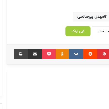
مهدی پیرصالحی،
کپی لینک
‫پین‌ترست
‫رددیت
‫VKontakte
‫Odnoklassniki
پاکت
اشتراک گذاری از طریق ایمیل
چاپ
ایران سال گذشته ۸۴ میلیون دلار دارو صادر
کرد
تأمین مواد پتروشیمی صنایع دارویی نباید
متوقف شود
تاکید ظفرقندی بر منطقی سازی قیمت دارو و
تجهیزات