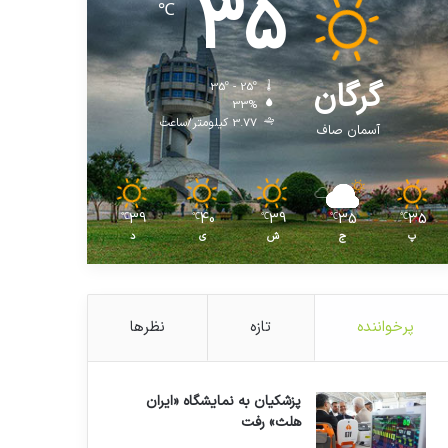
35
℃
گرگان
35º - 25º
33%
3.77 کیلومتر/ساعت
آسمان صاف
39
40
39
35
35
℃
℃
℃
℃
℃
پ
ج
ش
ی
د
پرخواننده
تازه
نظرها
پزشکیان به نمایشگاه «ایران
هلث» رفت