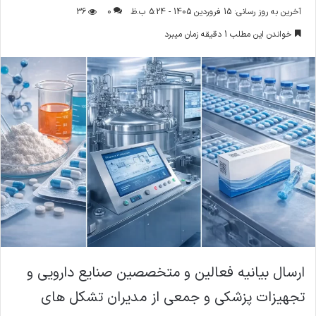
ر
آخرین به روز رسانی: 15 فروردین 1405 - 5:24 ب.ظ
0
36
س
خواندن این مطلب 1 دقیقه زمان میبرد
ا
ل
ا
ی
م
ی
ل
ارسال بیانیه فعالین و متخصصین صنایع دارویی و
تجهیزات پزشکی و جمعی از مدیران تشکل های