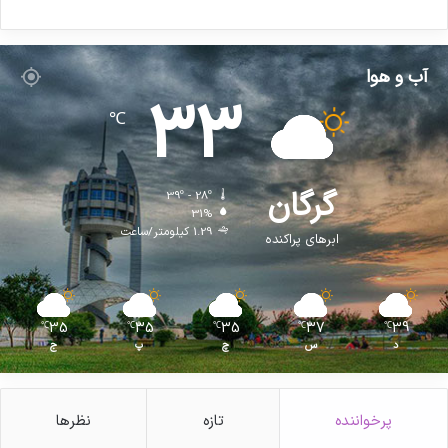
آب و هوا
33
℃
گرگان
39º - 28º
31%
1.29 کیلومتر/ساعت
ابرهای پراکنده
35
35
35
37
39
℃
℃
℃
℃
℃
د
س
چ
پ
ج
پرخواننده
تازه
نظرها