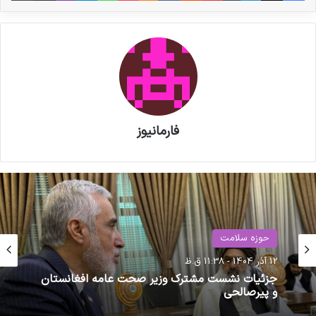
این کمپین که توسط رسانه فارمانیوز ایران تهیه
گردیده است توسط ۵۴۰ نفر امضا و به نهادهای زیر
ارسال گردید.
نوشته های مشابه
فارمانیوز
پزشکیان به نمایشگاه «ایران هلث»
رفت
مصاحبه مشاور سندیکای تولید
کنندگان مواد دارویی، شیمیایی و
حوزه سلامت
بسته بندی دارویی از روند تولید و
حوزه سلامت
12 آذر 1404 - 11:38 ق.ظ
اقدامات دبیرخانه سندیکا در راستای
9 تیر 1405 - 2:31 ق.ظ
خدمت رسانی به تولید کنندگان مواد