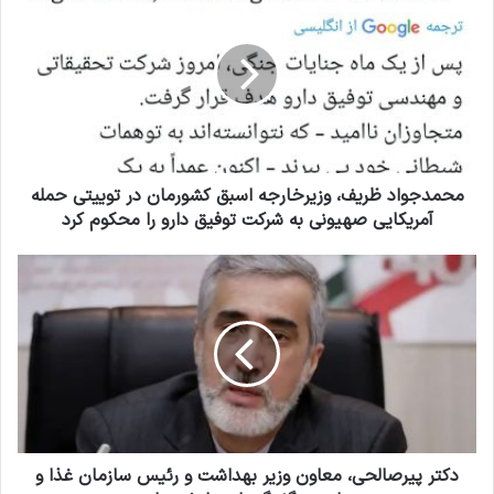
UNICEF
ل
ح
خ
م
و
د
نهادهای بشردوستانه
د
ج
ر
و
ا
ا
International Committee of the Red Cross
و
د
ا
ظ
ر
ر
Doctors Without Borders
محمدجواد ظریف، وزیرخارجه اسبق کشورمان در توییتی حمله
د
ی
آمریکایی صهیونی به شرکت توفیق دارو را محکوم کرد
ک
ف
Amnesty International
ن
،
د
ی
و
ک
د
ز
ت
Human Rights Watch
ی
ر
ر
پ
خ
ی
📧 International Pharmaceutical Federation
ا
ر
ر
ص
(FIP)
ج
ا
ه
ل
دکتر پیرصالحی، معاون وزیر بهداشت و رئیس سازمان غذا و