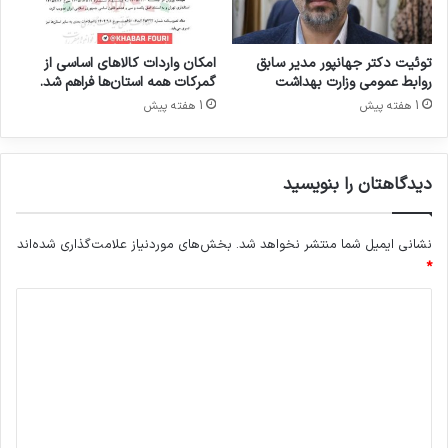
ه
س
آ
س
م
ا
توئیت دکتر جهانپور مدیر سابق
امکان واردات کالاهای اساسی از
ر
ز
روابط عمومی وزارت بهداشت
گمرکات همه استان‌ها فراهم شد.
ی
م
1 هفته پیش
1 هفته پیش
ک
ا
ا
ن
ی
غ
دیدگاهتان را بنویسید
ی
ذ
ص
ا
ه
و
نشانی ایمیل شما منتشر نخواهد شد.
بخش‌های موردنیاز علامت‌گذاری شده‌اند
ی
د
و
*
ا
ن
ر
د
ی
و
ب
د
ی
ه
ر
د
ش
گ
ر
گ
ف
ک
ت
ا
ت
گ