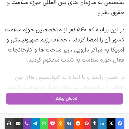
تخصصی به سازمان های بین المللی حوزه سلامت و
حقوق بشری
در این بیانیه که ۵۴۰ نفر از متخصصین حوزه سلامت
کشور آن را امضا کردند ، حملات رژیم صهیونیستی و
آمریکا به مراکز دارویی ، زیر ساخت ها و کارخانجات
فعال حوزه سلامت به شدت محکوم گردید.
در همین راستا و با اشاره به کنوانسیون های بین
المللی از سازمانها و نهادهای فعال درخواست گردید
که حملات به زیر ساخت های دارویی، تجهیزات
نمایش بیشتر
پزشکی و حوزه سلامت ایران را محکوم نمایند و از
حملات مجدد به این اماکن جلوگیری گردد.
فیس بوک
X
لینکدین
‫تامبلر
‫پین‌ترست
‫رددیت
‫VKontakte
‫Odnoklassniki
پاکت
واتس آپ
تلگرام
وایبر
اشتراک گذاری از طریق ایمیل
چاپ