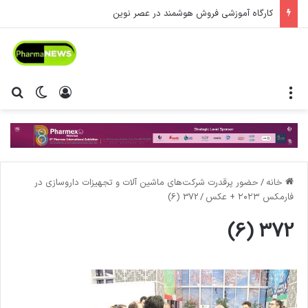
کارگاه آموزشی فروش هوشمند در عصر نوین
منو
ورود
تغییر پ
جس
خانه
/
حضور پرقدرت شرکت‌های ماشین آلات و تجهیزات داروسازی در
فارمکس ۲۰۲۳ + عکس
/
372 (6)
372 (6)