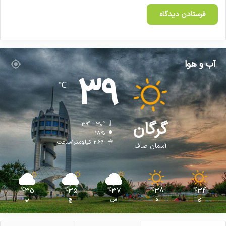
آب و هوا
39
℃
گرگان
39º - 30º
18%
2.64 کیلومتر/ساعت
آسمان صاف
35
35
37
38
34
℃
℃
℃
℃
℃
ی
د
س
چ
پ