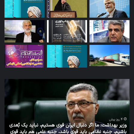
وزیر
توئ
بهداشت:
دکت
ما
جها
اگر
مدی
دنبال
ساب
ایران
روا
قوی
عم
4 روز پیش
وزیر بهداشت: ما اگر دنبال ایران قوی هستیم، نباید یک بُعدی
هستیم،
وزا
باشیم، جنبه نظامی باید قوی باشد، جنبه علمی هم باید قوی
نباید
به