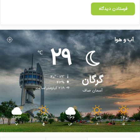
آب و هوا
29
℃
گرگان
40º - 29º
43%
2.19 کیلومتر/ساعت
آسمان صاف
33
34
36
39
40
℃
℃
℃
℃
℃
ی
د
س
چ
پ