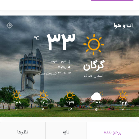
آب و هوا
33
℃
گرگان
33º - 26º
44%
3.24 کیلومتر/ساعت
آسمان صاف
39
40
39
36
32
℃
℃
℃
℃
℃
پ
ج
ش
ی
د
پرخواننده
تازه
نظرها