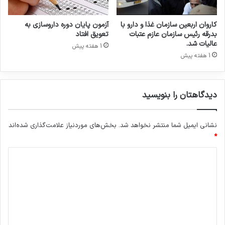
ر
ر
و
و
کاروان اربعین سازمان غذا و دارو با
آزمون پایان دوره داروسازی به
ی
بدرقه رئیس سازمان عازم عتبات
تعویق افتاد
ه
عالیات شد.
1 هفته پیش
ن
1 هفته پیش
د
ی
دیدگاهتان را بنویسید
نشانی ایمیل شما منتشر نخواهد شد.
بخش‌های موردنیاز علامت‌گذاری شده‌اند
*
کپی لینک
د
ی
د
گ
ا