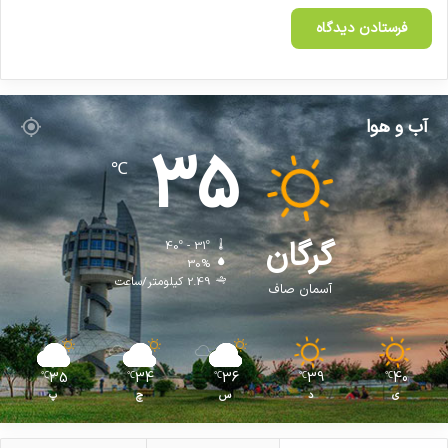
آب و هوا
35
℃
گرگان
40º - 31º
30%
2.49 کیلومتر/ساعت
آسمان صاف
35
34
36
39
40
℃
℃
℃
℃
℃
ی
د
س
چ
پ