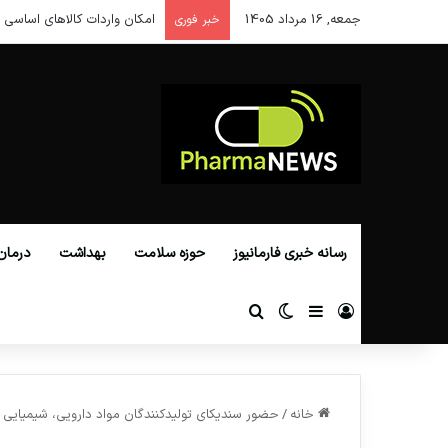
جمعه, 16 مرداد 1405
امکان واردات کالاهای اساسی ا
خبر فوری
رسانه خبری فارمانیوز
حوزه سلامت
بهداشت
درمان
ورود
سایدبار
تغییر پوسته
جستجو برای
خانه
/
حضور سندیکای تولیدکنندگان مواد دارویی،‌ شیمیایی 