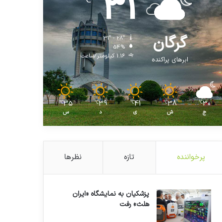
31
℃
گرگان
31º - 28º
54%
1.16 کیلومتر/ساعت
ابرهای پراکنده
35
39
41
38
30
℃
℃
℃
℃
℃
ج
ش
ی
د
س
پرخواننده
تازه
نظرها
پزشکیان به نمایشگاه «ایران
هلث» رفت