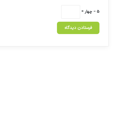
5 − چهار =