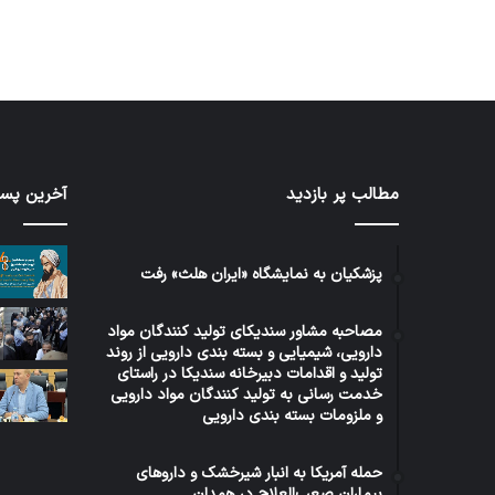
مطالب پر بازدید
آخرین پست
برنامه
توئیت
۵
دکتر
ساله
جهانپو
دولت
مدیر
پزشکیان به نمایشگاه «ایران هلث» رفت
عراق
سابق
در
روابط
مصاحبه مشاور سندیکای تولید کنندگان مواد
حوزه
عمومی
1 هفته پیش
دارویی، شیمیایی و بسته بندی دارویی از روند
5 روز پیش
سلامت
وزارت
برنامه ۵ ساله دولت عراق در حوزه
توئ
تولید و اقدامات دبیرخانه سندیکا در راستای
بهداش
خدمت رسانی به تولید کنندگان مواد دارویی
سلامت
روا
و ملزومات بسته بندی دارویی
حمله آمریکا به انبار شیرخشک و داروهای
بیماران صعب‌العلاج در همدان