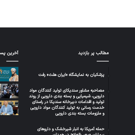
مطالب پر بازدید
آخرین پست
برنامه
توئیت
۵
دکتر
ساله
جهانپو
دولت
مدیر
پزشکیان به نمایشگاه «ایران هلث» رفت
عراق
سابق
در
روابط
مصاحبه مشاور سندیکای تولید کنندگان مواد
حوزه
عمومی
1 هفته پیش
دارویی، شیمیایی و بسته بندی دارویی از روند
5 روز پیش
سلامت
وزارت
برنامه ۵ ساله دولت عراق در حوزه
توئ
تولید و اقدامات دبیرخانه سندیکا در راستای
بهداش
خدمت رسانی به تولید کنندگان مواد دارویی
سلامت
روا
و ملزومات بسته بندی دارویی
حمله آمریکا به انبار شیرخشک و داروهای
بیماران صعب‌العلاج در همدان