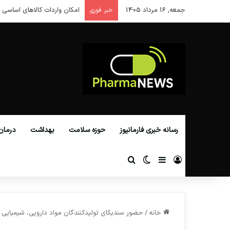
جمعه, 16 مرداد 1405
امکان واردات کالاهای اساسی ا
خبر فوری
رسانه خبری فارمانیوز
حوزه سلامت
بهداشت
درمان
ورود
سایدبار
تغییر پوسته
جستجو برای
خانه
/
حضور سندیکای تولیدکنندگان مواد دارویی،‌ شیمیایی 