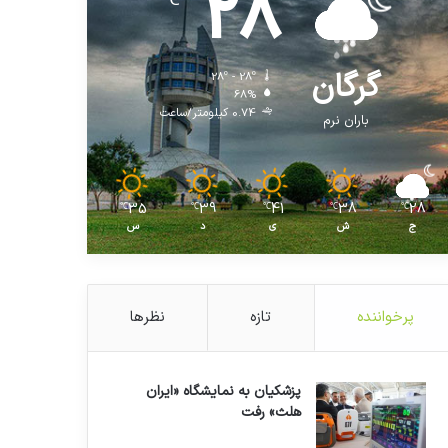
28
℃
گرگان
28º - 28º
68%
0.74 کیلومتر/ساعت
باران نرم
35
39
41
38
28
℃
℃
℃
℃
℃
ج
ش
ی
د
س
پرخواننده
تازه
نظرها
پزشکیان به نمایشگاه «ایران
هلث» رفت