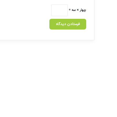
چهار × سه =