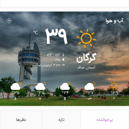
کپی لینک
آب و هوا
39
℃
گرگان
39º - 28º
19%
3.32 کیلومتر/ساعت
آسمان صاف
35
35
34
37
39
℃
℃
℃
℃
℃
د
س
چ
پ
ج
پرخواننده
تازه
نظرها