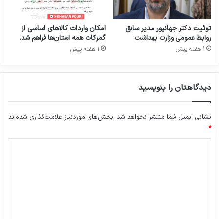
ر
سلامت فراهم می‌کند و در نقش یک استراتژی نوین
و
در زمینه توسعه و انتقال فناوری زیستی در کشور به
ی
توئیت دکتر جهانپور مدیر سابق
امکان واردات کالاهای اساسی از
ی
روابط عمومی وزارت بهداشت
گمرکات همه استان‌ها فراهم شد.
شمار می‌رود. سندیکای تولیدکنندگان مواد دارویی،‌
1 هفته پیش
1 هفته پیش
شیمیایی و بسته‌بندی دارویی و موسسه آلند، روابط
عمومی سندیکا و برگزارکننده نمایشگاه‌های فارمکس،‌
دیدگاهتان را بنویسید
از طریق تبادل نظر و هم‌افزایی با فعالان صنعتی و
پژوهشگران حوزه پزشکی و سلامت در این همایش
نشانی ایمیل شما منتشر نخواهد شد.
بخش‌های موردنیاز علامت‌گذاری شده‌اند
*
نقش موثر خود را به نمایش گذاشته‌اند و حضوری
د
فعال و چشمگیر دارند.
ی
د
گ
ا