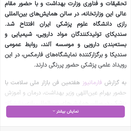
تحقیقات و فناوری وزارت بهداشت و با حضور مقام
عالی این وزارتخانه، در سالن همایش‌های بین‌المللی
رازی دانشگاه علوم پزشکی ایران افتتاح شد.
سندیکای تولیدکنندگان مواد دارویی،‌ شیمیایی و
بسته‌بندی دارویی و موسسه آلند، روابط عمومی
سندیکا و برگزارکننده نمایشگاه‌های فارمکس، در این
رویداد علمی پزشکی حضور پررنگی دارند
.
به گزارش
فارمانیوز
هفتمین فن بازار ملی سلامت با
حضور بهرام عین‌اللهی وزیر بهداشت،‌ درمان و آموزش
پزشکی در سالن همایش‌های بین‌المللی رازی
دانشگاه
نمایش بیشتر
علوم پزشکی ایران
افتتاح شد. دو سال وقفه در
برگزاری این رویداد،‌ انگیزه شرکت‌کنندگان و
فیس بوک
X
لینکدین
‫تامبلر
‫پین‌ترست
‫رددیت
‫VKontakte
‫Odnoklassniki
پاکت
واتس آپ
تلگرام
وایبر
اشتراک گذاری از طریق ایمیل
چاپ