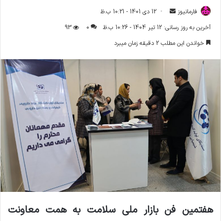
فارمانیوز
ا
12 دی 1401 - 10:21 ب.ظ
ر
آخرین به روز رسانی: 12 تیر 1404 - 10:26 ب.ظ
0
93
س
خواندن این مطلب 2 دقیقه زمان میبرد
ا
ل
ا
ی
م
ی
ل
هفتمین فن بازار ملی سلامت به همت معاونت