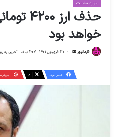
حوزه سلامت
حذف ارز ۰
خواهد بود
ا
فارمانیوز
30 فروردین 1401 - 2:07 ب.ظ
آخرین به روز رسانی: 4 شهری
ر
س
ا
فیس بوک
X
‫پین‌تر
ل
ا
ی
م
ی
ل