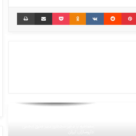
شهریاری: گزارش های کاغذی نمی تواند
‫پین‌ترست
‫رددیت
‫VKontakte
‫Odnoklassniki
پاکت
مشکلات نظام سلامت را نشان دهد
اشتراک گذاری از طریق ایمیل
چاپ
یارانه نان و دارو تغییر نمی‌کند
بیماران کلیوی مراقب گرمای تابستان باشند
دارو تحت فشار شدید تحریم‌ها قرار دارد
ترخیص فوری ۲۰۰ هزار سرم از بندر شهید
رجایی بندرعباس
مصاحبه با دکتر سجادی دبیر اسبق انجمن
داروسازان ایران