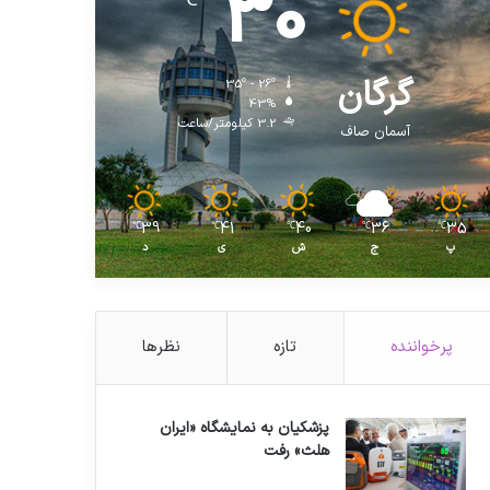
30
℃
گرگان
35º - 26º
43%
3.2 کیلومتر/ساعت
آسمان صاف
39
41
40
36
35
℃
℃
℃
℃
℃
پ
ج
ش
ی
د
پرخواننده
تازه
نظرها
پزشکیان به نمایشگاه «ایران
هلث» رفت