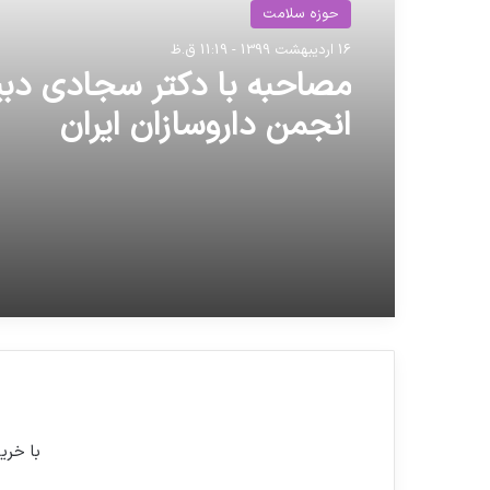
حوزه سلامت
16 اردیبهشت 1399 - 11:19 ق.ظ
مصاحبه با دکتر سجادی دبی
انجمن داروسازان ایران
با خری