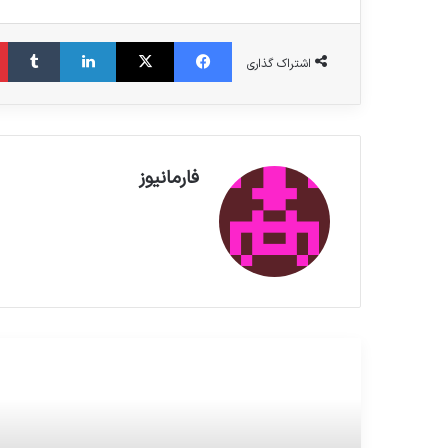
فیس بوک
X
لینکدین
‫تامبلر
اشتراک گذاری
فارمانیوز
مطالعه بعدی