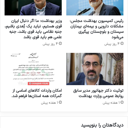
و
ر
د
رئیس کمیسیون بهداشت مجلس:
وزیر بهداشت: ما اگر دنبال ایران
ر
مشکلات دارویی و بیمه‌ای بیماران
قوی هستیم، نباید یک بُعدی باشیم،
پ
سیستان و بلوچستان پیگیری
جنبه نظامی باید قوی باشد، جنبه
ی
می‌شود
علمی هم باید قوی باشد
د
4 روز پیش
4 روز پیش
ر
گ
ذ
ش
ت
د
ک
ت
توئیت دکتر جهانپور مدیر سابق
امکان واردات کالاهای اساسی از
ر
روابط عمومی وزارت بهداشت
گمرکات همه استان‌ها فراهم شد.
خ
1 هفته پیش
1 هفته پیش
ش
ا
ی
دیدگاهتان را بنویسید
ا