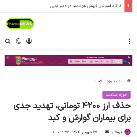
کارگاه آموزشی فروش هوشمند در عصر نوین
منو
ورود
تغییر پ
جس
خانه
/
حوزه سلامت
حوزه سلامت
حذف ارز ۴۲۰۰ تومانی، تهدید جدی
برای بیماران گوارش و کبد
فارمانیوز
ا
25 شهریور 1404 - 12:37 ب.ظ