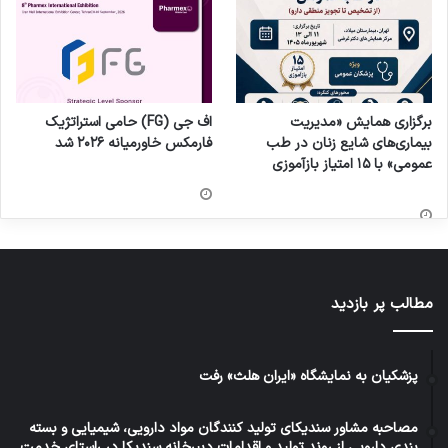
برگزاری همایش «مدیریت
اف جی (FG) حامی استراتژیک
بیماری‌های شایع زنان در طب
فارمکس خاورمیانه ۲۰۲۶ شد
عمومی» با ۱۵ امتیاز بازآموزی
مطالب پر بازدید
پزشکیان به نمایشگاه «ایران هلث» رفت
مصاحبه مشاور سندیکای تولید کنندگان مواد دارویی، شیمیایی و بسته
بندی دارویی از روند تولید و اقدامات دبیرخانه سندیکا در راستای خدمت