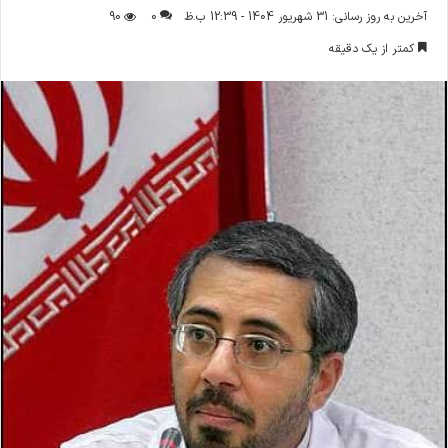
ر
آخرین به روز رسانی: 31 شهریور 1404 - 12:39 ب.ظ
0
90
س
کمتر از یک دقیقه
ا
ل
ا
ی
م
ی
ل