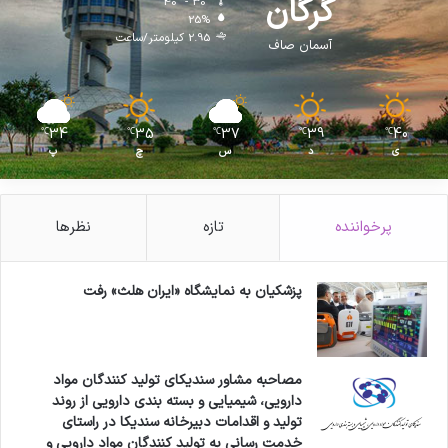
گرگان
40º - 30º
25%
2.95 کیلومتر/ساعت
آسمان صاف
34
35
37
39
40
℃
℃
℃
℃
℃
ی
د
س
چ
پ
پرخواننده
تازه
نظرها
پزشکیان به نمایشگاه «ایران هلث» رفت
مصاحبه مشاور سندیکای تولید کنندگان مواد
دارویی، شیمیایی و بسته بندی دارویی از روند
تولید و اقدامات دبیرخانه سندیکا در راستای
خدمت رسانی به تولید کنندگان مواد دارویی و