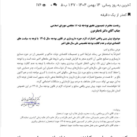
ر
آخرین به روز رسانی: 14 بهمن 1404 - 1:47 ب.ظ
0
176
س
کمتر از یک دقیقه
ا
ل
ا
ی
م
ی
ل