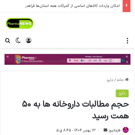
امکان واردات کالاهای اساسی از گمرکات همه استان‌ها فراهم شد.
منو
ورود
تغییر پ
جس
خانه
/
دارو
دارو
حجم مطالبات داروخانه ها به ۵۰
همت رسید
فارمانیوز
ا
13 بهمن 1404 - 8:45 ق.ظ