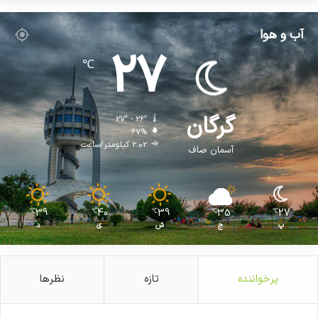
آب و هوا
27
℃
گرگان
27º - 26º
67%
2.02 کیلومتر/ساعت
آسمان صاف
39
40
39
35
27
℃
℃
℃
℃
℃
پ
ج
ش
ی
د
پرخواننده
تازه
نظرها