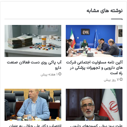
ن
نوشته های مشابه
ه
ج
د
ی
د
آ
ز
م
ا
آئین نامه مسئولیت اجتماعی شرکت
آب پاکی روی دست فعالان صنعت
ی
های دارویی و تجهیزات پزشکی در
دارو
ش
راه است
1 هفته پیش
گ
7 روز پیش
ا
ه
ی
علت بروز برخی کمبودهای دارویی
انتصاب دکتر علی جلالی به عنوان