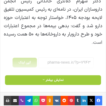
دکتر شهرام کلانتری خاندانی رئیس انجمن
داروسازان ایران، در نامه‌ای به رئیس کمیسیون تلفیق
لایحه بودجه ۱۴۰۵، خواستار توجه به اعتبارات حوزه
دارو شد و گفت: بدهی بیمه‌ها در مجموع اعتبارات
خود و طرح دارویار به داروخانه‌ها به ۵۰ همت رسیده
است.
کپی لینک
نمایش بیشتر
فیس بوک
X
لینکدین
‫تامبلر
‫پین‌ترست
‫رددیت
‫VKontakte
‫Odnoklassniki
پاکت
واتس آپ
تلگرام
وایبر
اشتراک گذاری از طریق ایمیل
چاپ