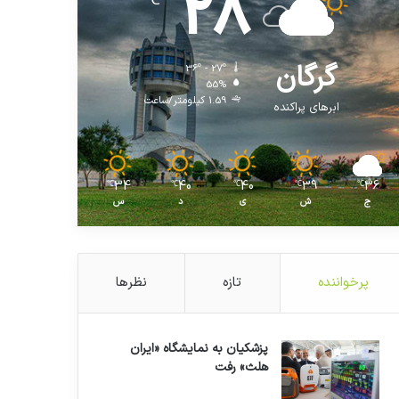
28
℃
گرگان
36º - 27º
55%
1.59 کیلومتر/ساعت
ابرهای پراکنده
34
40
40
39
36
℃
℃
℃
℃
℃
ج
ش
ی
د
س
پرخواننده
تازه
نظرها
پزشکیان به نمایشگاه «ایران
هلث» رفت