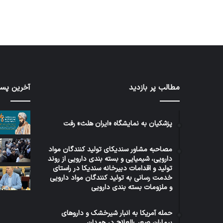
مطالب پر بازدید
آخرین پست
برنامه
توئیت
۵
دکتر
ساله
جهانپو
دولت
مدیر
پزشکیان به نمایشگاه «ایران هلث» رفت
عراق
سابق
در
روابط
مصاحبه مشاور سندیکای تولید کنندگان مواد
حوزه
عمومی
1 هفته پیش
دارویی، شیمیایی و بسته بندی دارویی از روند
5 روز پیش
سلامت
وزارت
برنامه ۵ ساله دولت عراق در حوزه
توئ
تولید و اقدامات دبیرخانه سندیکا در راستای
بهداش
خدمت رسانی به تولید کنندگان مواد دارویی
سلامت
روا
و ملزومات بسته بندی دارویی
حمله آمریکا به انبار شیرخشک و داروهای
بیماران صعب‌العلاج در همدان