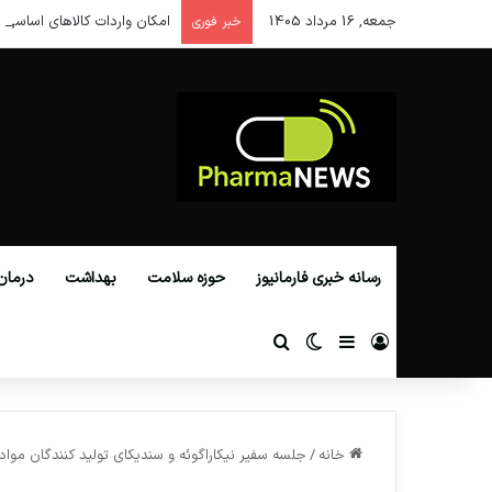
جمعه, 16 مرداد 1405
امکان واردات کالاهای اساسی ا
خبر فوری
رسانه خبری فارمانیوز
حوزه سلامت
بهداشت
درمان
ورود
سایدبار
تغییر پوسته
جستجو برای
خانه
/
جلسه سفیر نیکاراگوئه و سندیکای تولید کنندگان موا