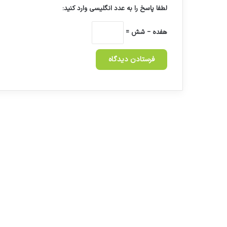
لطفا پاسخ را به عدد انگلیسی وارد کنید:
هفده − شش =