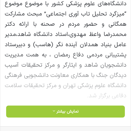
دانشگاه‌های علوم پزشکی کشور با موضوع موضوع
“میزگرد تحلیل تاب آوری اجتماعی” مبحث مشارکت
همگانی و حضور مردم در صحنه با ارائه دکتر
محمدرضا واعظ مهدوی،استاد دانشگاه شاهد،مدیر
عامل بنیاد همدلان آینده نگر (هاسب) و دبیرستاد
پشتیبانی مردمی دفاع رمضان ، به همت مدیریت
دانشجویان شاهد و ایثارگر و مرکز تحقیقات آسیب
دیدگان جنگ با همکاری معاونت دانشجویی فرهنگی
دانشگاه علوم پزشکی تهران و مرکز تحقیقات سلامت
دفاعی برگزار شد.
نمایش بیشتر
کپی لینک
فیس بوک
X
لینکدین
‫تامبلر
‫پین‌ترست
‫رددیت
‫VKontakte
‫Odnoklassniki
پاکت
واتس آپ
تلگرام
وایبر
اشتراک گذاری از طریق ایمیل
چاپ