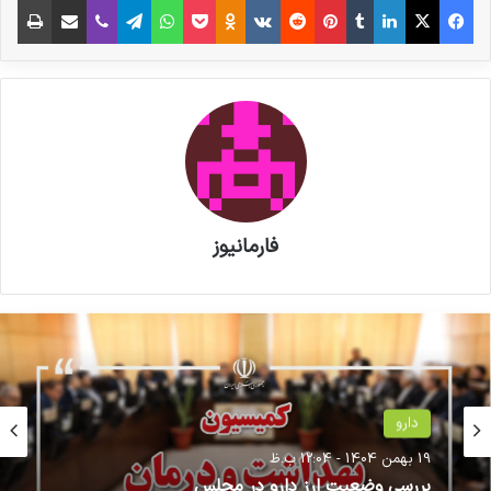
فارمانیوز
دارو
حوزه سلامت
19 بهمن 1404 - 12:04 ب.ظ
11 فروردین 1405 - 5:22 ب.ظ