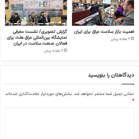
ا
ل
ن
ش
ش
و
ه
ر
ر
ا
اهمیت بازار سلامت عراق برای ایران
گزارش تصویری/ نشست معرفی
ک‌
ی
نمایشگاه بین‌المللی عراق هلث برای
2 هفته پیش
ه
ع
فعالان صنعت سلامت در ایران
ا
ا
2 هفته پیش
ی
ل
ص
ی
ن
ع
دیدگاهتان را بنویسید
ع
ل
ت
و
ی
م
نشانی ایمیل شما منتشر نخواهد شد.
بخش‌های موردنیاز علامت‌گذاری شده‌اند
م
،
*
ن
ت
ص
ح
د
و
ق
ب
ی
ی
ش
ق
د
د
ا