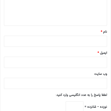
گ
ن
ت
د
و
ا
ف
ه
ن
ا
*
و
نام
*
ر
ی
ایمیل
*
وب‌ سایت
لطفا پاسخ را به عدد انگلیسی وارد کنید:
نوزده − شانزده =